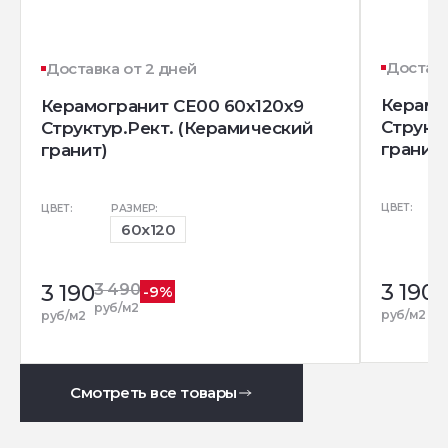
Доставк
Доставка от 2 дней
Керамо
Керамогранит CE00 60x120x9
Структ
Структур.Рект. (Керамический
гранит)
гранит)
ЦВЕТ:
ЦВЕТ:
РАЗМЕР:
60x120
3 190
3
3 190
3 490
-9%
р
руб/м2
руб/м2
руб/м2
Смотреть все товары