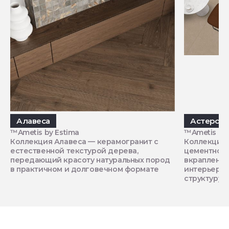
Алавеса
Астеро
™Ametis by Estima
™Ametis by 
Коллекция Алавеса — керамогранит с
Коллекция 
естественной текстурой дерева,
цементной 
передающий красоту натуральных пород
вкрапления
в практичном и долговечном формате
интерьеру 
структуру и