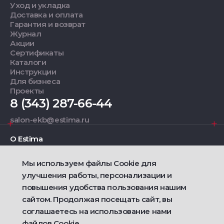
Уход и укладка
Доставка и оплата
Гарантия и возврат
Журнал
Акции
Сертификаты
Каталоги
Инструкции
Для бизнеса
Проекты
8 (343) 287-66-44
salon-ekb@estima.ru
О Estima
Мы используем файлы Cookie для
Дизайнерам
улучшения работы, персонализации и
повышения удобства пользования нашим
Фирменные салоны
сайтом. Продолжая посещать сайт, вы
соглашаетесь на использование нами
2021 — 2026 © Estima
Политика конфиденциальности
файлов Cookie.