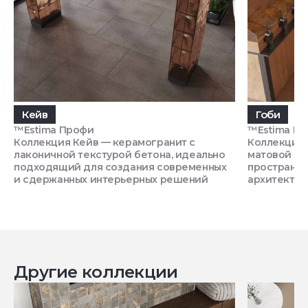
Кейв
Гоби
™Estima Профи
™Estima П
Коллекция Кейв — керамогранит с
Коллекция 
лаконичной текстурой бетона, идеально
матовой те
подходящий для создания современных
пространст
и сдержанных интерьерных решений
архитектур
Другие коллекции