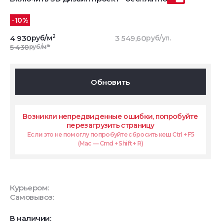
-10%
2
4 930
руб/м
3 549,60
руб/уп.
2
5 430
руб/м
Обновить
Возникли непредвиденные ошибки, попробуйте
перезагрузить страницу
Если это не помоглу попробуйте сбросить кеш Ctrl + F5
(Mac — Cmd + Shift + R)
Курьером:
Самовывоз:
В наличии: