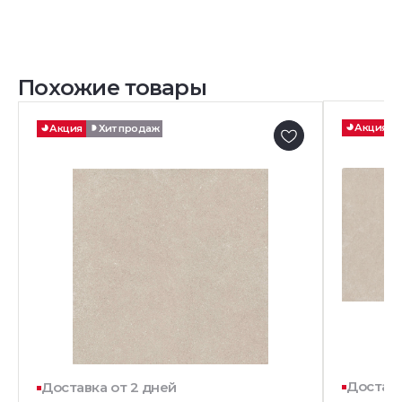
Похожие товары
Акция
Акция
Хит продаж
Доставк
Доставка от 2 дней