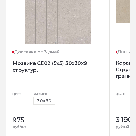
Доставк
Доставка от 3 дней
Керамо
Мозаика CE02 (5x5) 30x30x9
Структ
структур.
гранит)
ЦВЕТ:
ЦВЕТ:
РАЗМЕР:
30x30
3 190
3
975
р
руб/м2
руб/шт