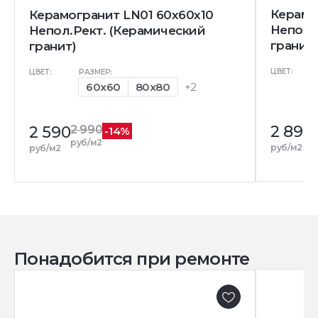
Керамо
Керамогранит LN01 60x60x10
Непол.
Непол.Рект. (Керамический
гранит)
гранит)
ЦВЕТ:
ЦВЕТ:
РАЗМЕР:
60x60
80x80
+2
2 890
2 590
2 990
-14%
р
руб/м2
руб/м2
руб/м2
Понадобится при ремонте