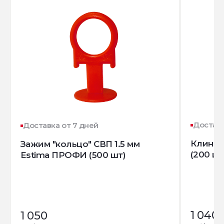
Доставк
Доставка от 7 дней
Клин д
Зажим "кольцо" СВП 1.5 мм
(200 шт
Estima ПРОФИ (500 шт)
1 040
1 050