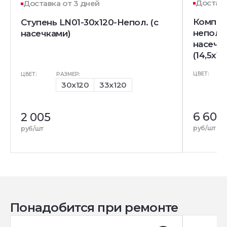
Доставк
Доставка от 3 дней
Комплек
Ступень LN01-30x120-Непол. (с
непол. 
насечками)
насечк
(14,5x12
ЦВЕТ:
ЦВЕТ:
РАЗМЕР:
30x120
33x120
6 600
2 005
руб/шт
руб/шт
Понадобится при ремонте