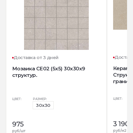
Доставк
Доставка от 3 дней
Керамо
Мозаика CE02 (5x5) 30x30x9
Структ
структур.
гранит)
ЦВЕТ:
ЦВЕТ:
РАЗМЕР:
30x30
3 190
3
975
р
руб/м2
руб/шт