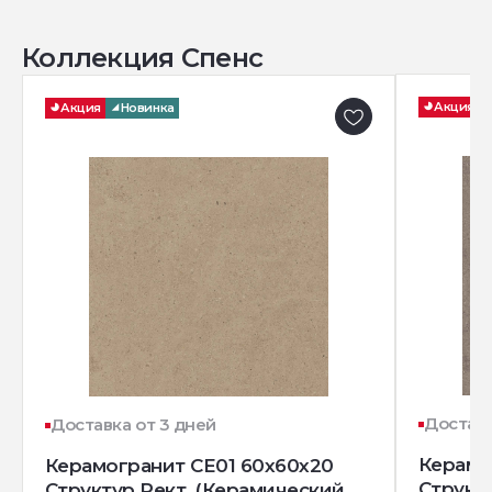
Коллекция Спенс
Акция
Акция
Новинка
Доставк
Доставка от 3 дней
Керамо
Керамогранит CE01 60x60x20
Структ
Структур.Рект. (Керамический