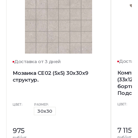
Доставк
Доставка от 3 дней
Компле
Мозаика CE02 (5x5) 30x30x9
(33x120
структур.
бортик)
Подступ
ЦВЕТ:
ЦВЕТ:
РАЗМЕР:
30x30
7 115
975
руб/шт
руб/шт