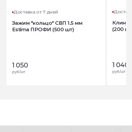
Доставк
Доставка от 7 дней
Клин д
Зажим "кольцо" СВП 1.5 мм
(200 шт
Estima ПРОФИ (500 шт)
1 040
1 050
руб/шт
руб/шт