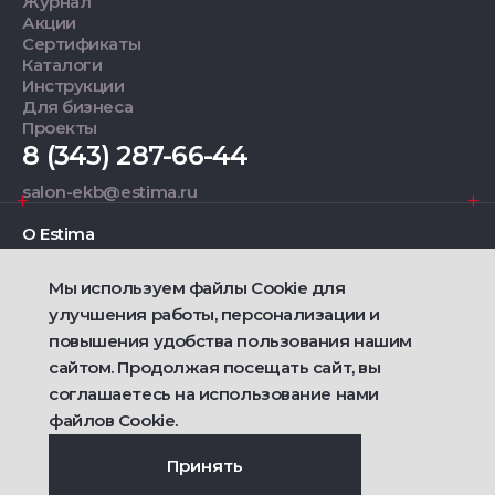
Журнал
Акции
Сертификаты
Каталоги
Инструкции
Для бизнеса
Проекты
8 (343) 287-66-44
salon-ekb@estima.ru
О Estima
Мы используем файлы Cookie для
Дизайнерам
улучшения работы, персонализации и
повышения удобства пользования нашим
Фирменные салоны
сайтом. Продолжая посещать сайт, вы
соглашаетесь на использование нами
2021 — 2026 © Estima
Политика конфиденциальности
файлов Cookie.
Договор публичной оферты о продаже товаров
Сделано
Ametist IT
Принять
Дизайн
Riverstart