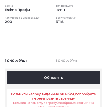
Бренд
Тип продукта
Estima Профи
клин
Количество в упаковке, шт
Вес упаковки, г
200
311.8
1 040
руб/шт
1 040
руб/уп.
Обновить
Возникли непредвиденные ошибки, попробуйте
перезагрузить страницу
Если это не помоглу попробуйте сбросить кеш Ctrl + F5