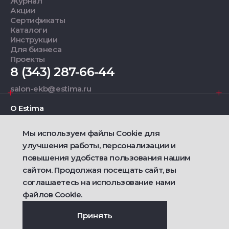
Журнал
Акции
Сертификаты
Каталоги
Инструкции
Для бизнеса
Проекты
8 (343) 287-66-44
salon-ekb@estima.ru
О Estima
Мы используем файлы Cookie для
Дизайнерам
улучшения работы, персонализации и
повышения удобства пользования нашим
Фирменные салоны
сайтом. Продолжая посещать сайт, вы
соглашаетесь на использование нами
2021 — 2026 © Estima
Политика конфиденциальности
файлов Cookie.
Договор публичной оферты о продаже товаров
Сделано
Ametist IT
Принять
Дизайн
Riverstart