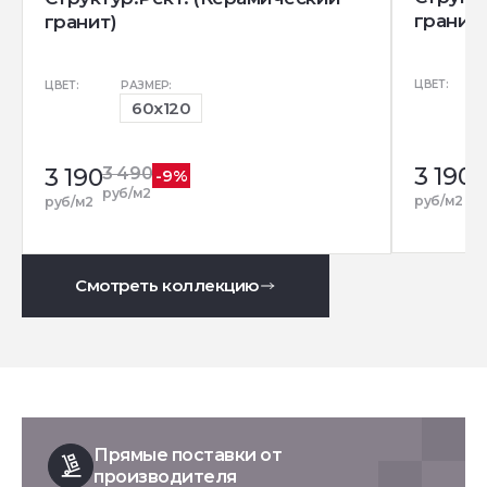
гранит)
гранит)
ЦВЕТ:
ЦВЕТ:
РАЗМЕР:
60x120
3 190
3
3 190
3 490
-9%
р
руб/м2
руб/м2
руб/м2
Смотреть коллекцию
Прямые поставки от
производителя