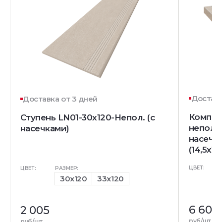
Доставк
Доставка от 3 дней
Комплек
Ступень LN01-30x120-Непол. (с
непол. 
насечками)
насечк
(14,5x12
ЦВЕТ:
ЦВЕТ:
РАЗМЕР:
30x120
33x120
6 600
2 005
руб/шт
руб/шт