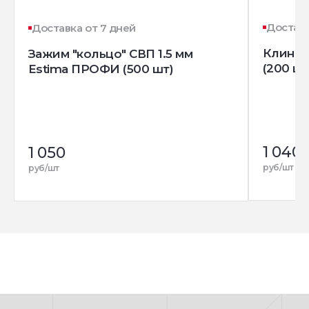
Доставк
Доставка от 7 дней
Клин д
Зажим "кольцо" СВП 1.5 мм
(200 шт
Estima ПРОФИ (500 шт)
1 040
1 050
руб/шт
руб/шт