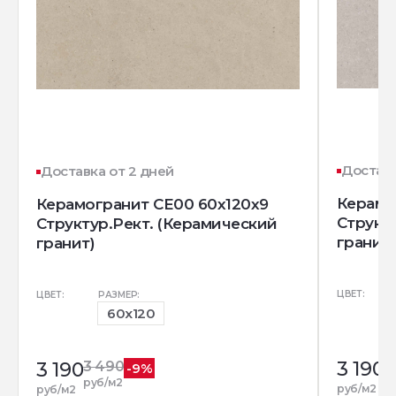
Доставк
Доставка от 2 дней
Керамо
Керамогранит CE00 60x120x9
Структ
Структур.Рект. (Керамический
гранит)
гранит)
ЦВЕТ:
ЦВЕТ:
РАЗМЕР:
60x120
3 190
3
3 190
3 490
-9%
р
руб/м2
руб/м2
руб/м2