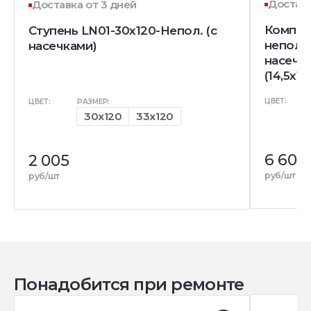
Доставк
Доставка от 3 дней
Комплек
Ступень LN01-30x120-Непол. (с
непол. 
насечками)
насечк
(14,5x12
ЦВЕТ:
ЦВЕТ:
РАЗМЕР:
30x120
33x120
6 600
2 005
руб/шт
руб/шт
Понадобится при ремонте