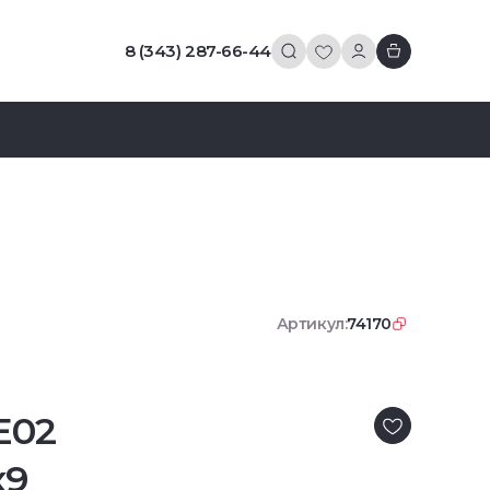
8 (343) 287-66-44
Артикул:
74170
E02
x9