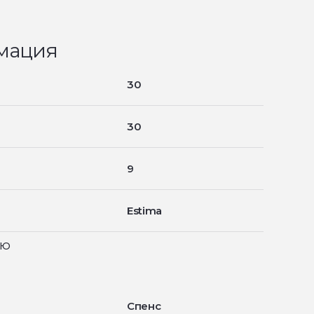
мация
30
30
9
Estima
ью
Спенс