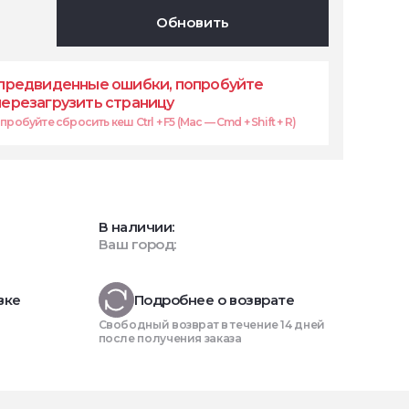
Обновить
предвиденные ошибки, попробуйте
перезагрузить страницу
робуйте сбросить кеш Ctrl + F5 (Mac — Cmd + Shift + R)
В наличии:
Ваш город:
вке
Подробнее о возврате
Свободный возврат в течение 14 дней
после получения заказа