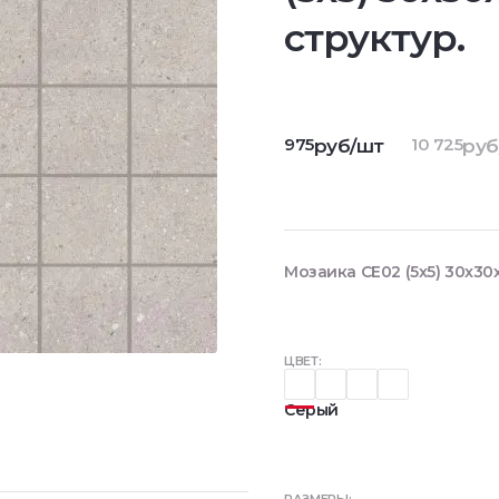
структур.
975
10 725
руб/шт
руб
Мозаика CE02 (5x5) 30x30x
ЦВЕТ:
Серый