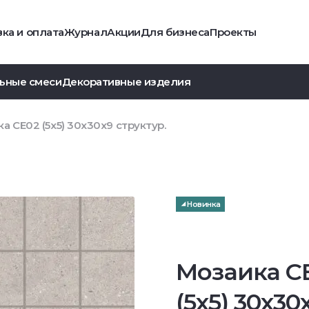
ка и оплата
Журнал
Акции
Для бизнеса
Проекты
ьные смеси
Декоративные изделия
а CE02 (5x5) 30x30x9 структур.
Новинка
Мозаика C
(5x5) 30x30