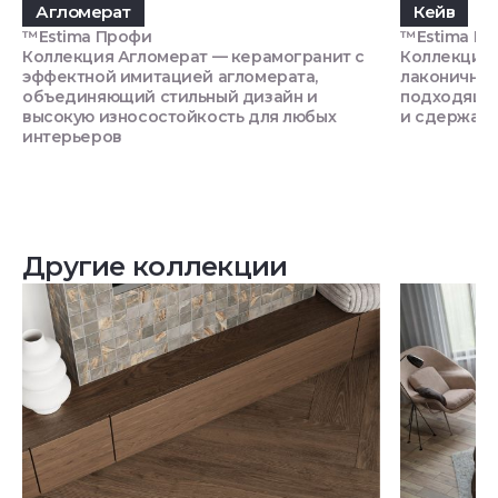
Агломерат
Кейв
™Estima Профи
™Estima П
Коллекция Агломерат — керамогранит с
Коллекция 
эффектной имитацией агломерата,
лаконичной
объединяющий стильный дизайн и
подходящи
высокую износостойкость для любых
и сдержан
интерьеров
Другие коллекции