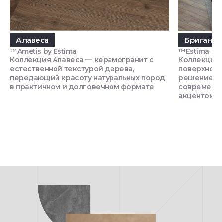
Алавеса
Бриганти
™Ametis by Estima
™Estima Си
Коллекция Алавеса — керамогранит с
Коллекция 
естественной текстурой дерева,
поверхност
передающий красоту натуральных пород
решением д
в практичном и долговечном формате
современно
акцентом