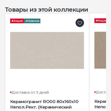
Товары из этой коллекции
Акция
Акция
Новинка
Доставк
Доставка от 3 дней
Керамо
Керамогранит RO00 80x160x10
Непол.
Непол.Рект. (Керамический