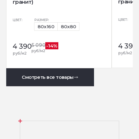
гранит)
гранит)
ЦВЕТ:
ЦВЕТ:
РАЗМЕР:
80x160
80x80
4 390
4 390
5 090
-14%
руб/м2
руб/м2
руб/м2
Смотреть все товары