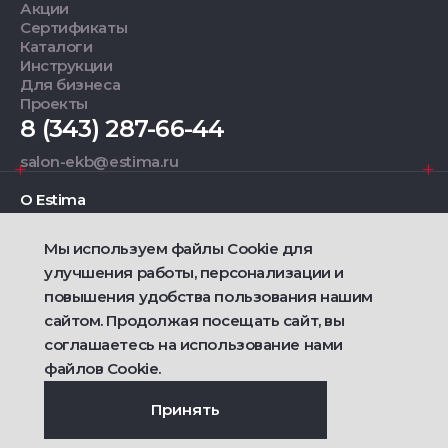
Акции
Сертификаты
Каталоги
Инструкции
Для бизнеса
Проекты
8 (343) 287-66-44
salon-ekb@estima.ru
О Estima
Мы используем файлы Cookie для
Дизайнерам
улучшения работы, персонализации и
повышения удобства пользования нашим
Фирменные салоны
сайтом. Продолжая посещать сайт, вы
соглашаетесь на использование нами
2021 — 2026 © Estima
Политика конфиденциальности
файлов Cookie.
Договор публичной оферты о продаже товаров
Сделано
Ametist IT
Принять
Дизайн
Riverstart