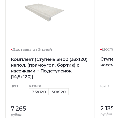
Доставк
Доставка от 3 дней
Ступень
Комплект (Ступень SR00 (33x120)
насечк
непол. (прямоугол. бортик) с
насечками + Подступенок
(14,5x120))
ЦВЕТ:
ЦВЕТ:
РАЗМЕР:
33x120
30x120
2 135
7 265
руб/шт
руб/шт