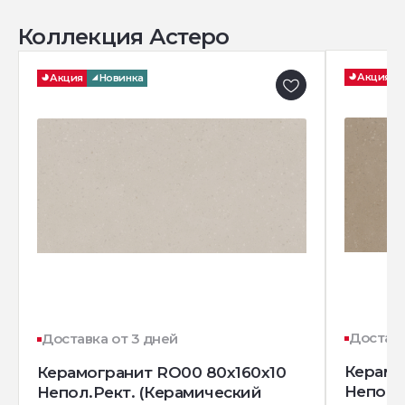
Коллекция Астеро
Акция
Акция
Новинка
Доставк
Доставка от 3 дней
Керамо
Керамогранит RO00 80x160x10
Непол.
Непол.Рект. (Керамический