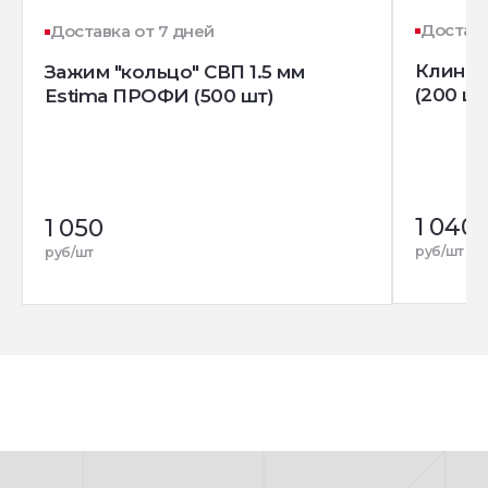
Доставк
Доставка от 7 дней
Клин д
Зажим "кольцо" СВП 1.5 мм
(200 шт
Estima ПРОФИ (500 шт)
1 040
1 050
руб/шт
руб/шт