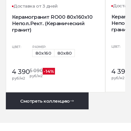
Доставк
Доставка от 3 дней
Керамо
Керамогранит RO00 80x160x10
Непол.
Непол.Рект. (Керамический
гранит)
гранит)
ЦВЕТ:
ЦВЕТ:
РАЗМЕР:
80x160
80x80
4 390
4 390
5 090
-14%
руб/м2
руб/м2
руб/м2
Смотреть коллекцию