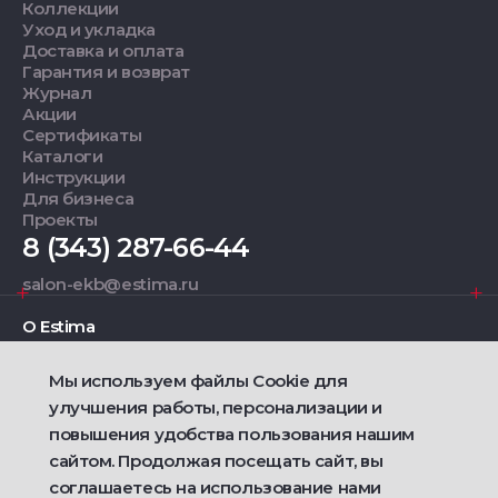
Коллекции
Уход и укладка
Доставка и оплата
Гарантия и возврат
Журнал
Акции
Сертификаты
Каталоги
Инструкции
Для бизнеса
Проекты
8 (343) 287-66-44
salon-ekb@estima.ru
О Estima
Мы используем файлы Cookie для
Дизайнерам
улучшения работы, персонализации и
повышения удобства пользования нашим
Фирменные салоны
сайтом. Продолжая посещать сайт, вы
соглашаетесь на использование нами
2021 — 2026 © Estima