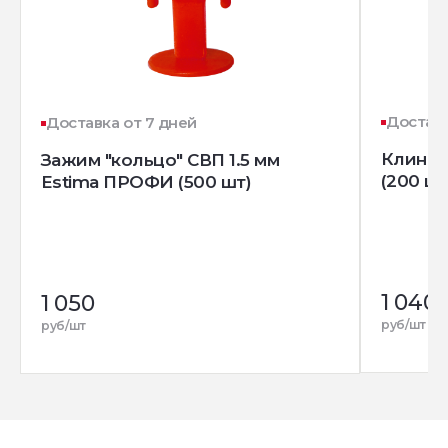
Доставк
Доставка от 7 дней
Клин д
Зажим "кольцо" СВП 1.5 мм
(200 шт
Estima ПРОФИ (500 шт)
1 040
1 050
руб/шт
руб/шт