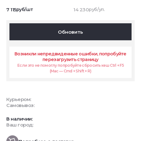
7 115
руб/шт
14 230
руб/уп.
Обновить
Возникли непредвиденные ошибки, попробуйте
перезагрузить страницу
Если это не помоглу попробуйте сбросить кеш Ctrl + F5
(Mac — Cmd + Shift + R)
Курьером:
Самовывоз:
В наличии:
Ваш город: