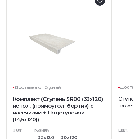
Доставк
Доставка от 3 дней
Ступень
Комплект (Ступень SR00 (33x120)
насечк
непол. (прямоугол. бортик) с
насечками + Подступенок
(14,5x120))
ЦВЕТ:
ЦВЕТ:
РАЗМЕР:
33x120
30x120