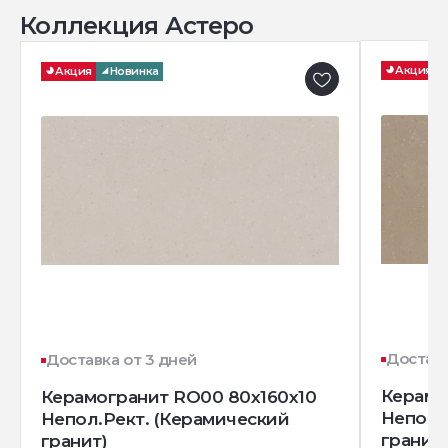
Коллекция Астеро
Акция
Акция
Новинка
Доставк
Доставка от 3 дней
Керамо
Керамогранит RO00 80x160x10
Непол.
Непол.Рект. (Керамический
гранит)
гранит)