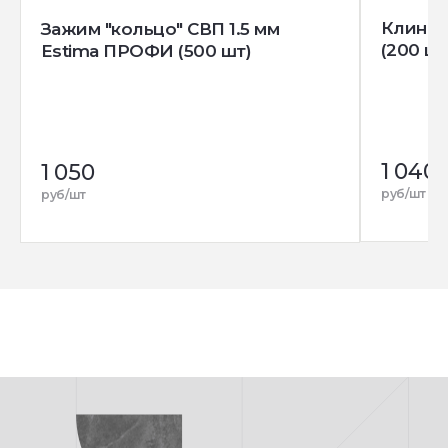
Клин д
Зажим "кольцо" СВП 1.5 мм
(200 шт
Estima ПРОФИ (500 шт)
1 040
1 050
руб/шт
руб/шт