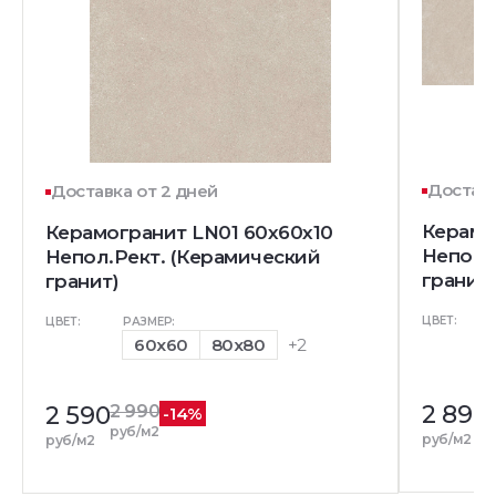
Доставк
Доставка от 2 дней
Керамо
Керамогранит LN01 60x60x10
Непол.
Непол.Рект. (Керамический
гранит)
гранит)
ЦВЕТ:
ЦВЕТ:
РАЗМЕР:
60x60
80x80
+2
2 890
2 590
2 990
-14%
р
руб/м2
руб/м2
руб/м2