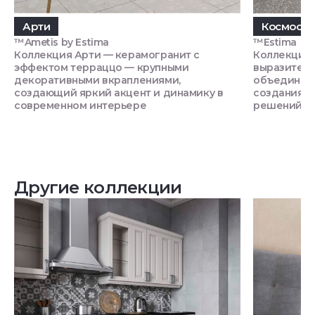
Арти
Космос
™Ametis by Estima
™Estima
Коллекция Арти — керамогранит с
Коллекция 
эффектом терраццо — крупными
выразитель
декоративными вкраплениями,
объединяющ
создающий яркий акцент и динамику в
создания у
современном интерьере
решений
Другие коллекции