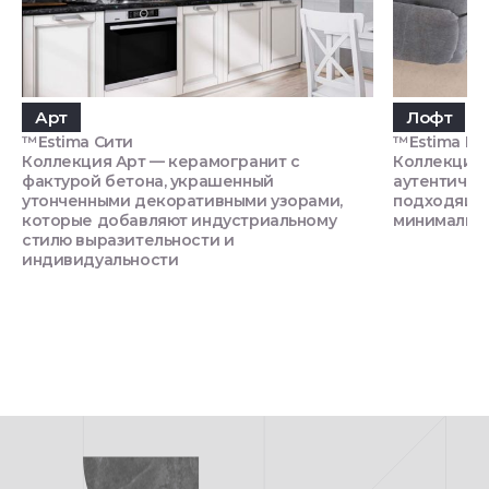
Арт
Лофт
™Estima Сити
™Estima П
Коллекция Арт — керамогранит с
Коллекция 
фактурой бетона, украшенный
аутентично
утонченными декоративными узорами,
подходящий
которые добавляют индустриальному
минимализм
стилю выразительности и
индивидуальности