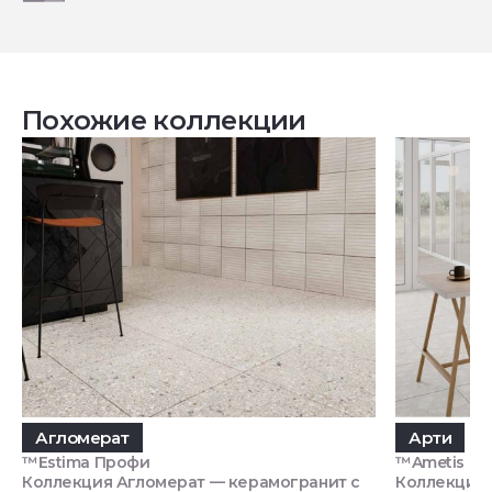
Похожие коллекции
Агломерат
Арти
™Estima Профи
™Ametis by 
Коллекция Агломерат — керамогранит с
Коллекция 