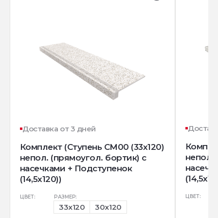
Доставк
Доставка от 3 дней
Комплек
Комплект (Ступень CM00 (33x120)
непол. 
непол. (прямоугол. бортик) с
насечк
насечками + Подступенок
(14,5x12
(14,5x120))
ЦВЕТ:
ЦВЕТ:
РАЗМЕР:
33x120
30x120