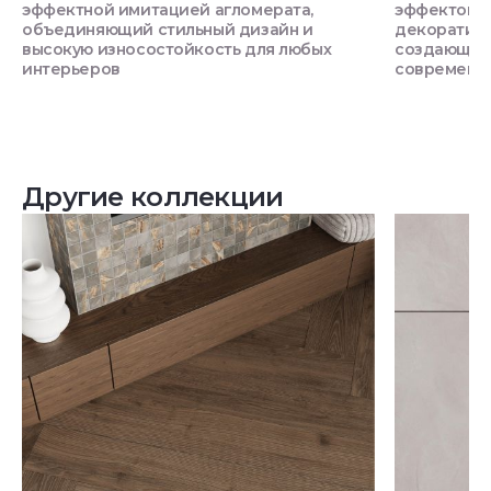
эффектной имитацией агломерата,
эффектом 
объединяющий стильный дизайн и
декоративн
высокую износостойкость для любых
создающий 
интерьеров
современн
Другие коллекции