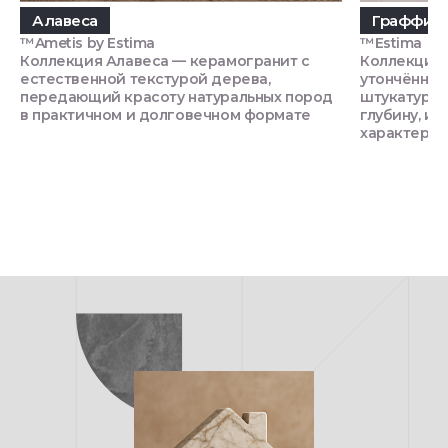
Алавеса
Граффит
™Ametis by Estima
™Estima
Коллекция Алавеса — керамогранит с
Коллекция 
естественной текстурой дерева,
утончённой
передающий красоту натуральных пород
штукатурки
в практичном и долговечном формате
глубину, и
характер