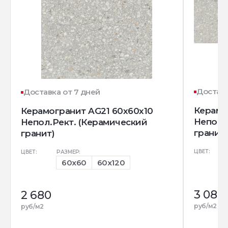
Доставк
Доставка от 7 дней
Керамо
Керамогранит AG21 60x60x10
Непол.
Непол.Рект. (Керамический
гранит)
гранит)
ЦВЕТ:
ЦВЕТ:
РАЗМЕР:
60x60
60x120
3 080
2 680
руб/м2
руб/м2