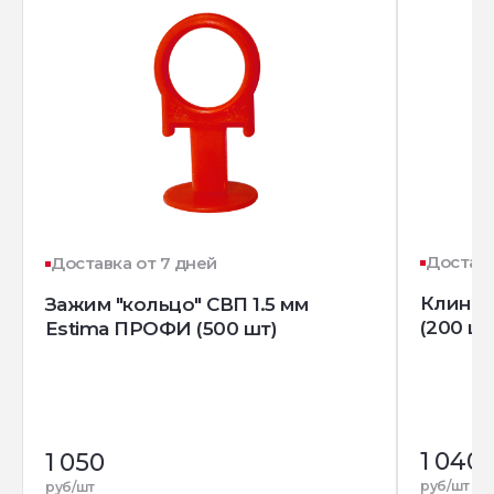
Доставк
Доставка от 7 дней
Клин д
Зажим "кольцо" СВП 1.5 мм
(200 шт
Estima ПРОФИ (500 шт)
1 040
1 050
руб/шт
руб/шт