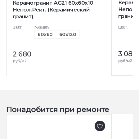
Керамо
Керамогранит AG21 60x60x10
Непол.
Непол.Рект. (Керамический
гранит)
гранит)
ЦВЕТ:
ЦВЕТ:
РАЗМЕР:
60x60
60x120
3 080
2 680
руб/м2
руб/м2
Понадобится при ремонте