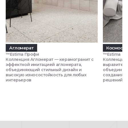
Агломерат
Космос
™Estima Профи
™Estima
Коллекция Агломерат — керамогранит с
Коллекция 
эффектной имитацией агломерата,
выразитель
объединяющий стильный дизайн и
объединяющ
высокую износостойкость для любых
создания у
интерьеров
решений