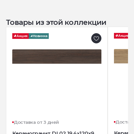
Товары из этой коллекции
Акция
Акция
Новинка
Доставк
Доставка от 3 дней
Керамо
Керамогранит DL02 19,4х120х9