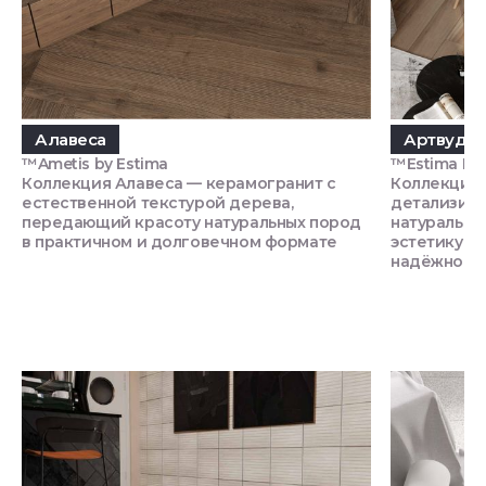
Алавеса
Артвуд
™Ametis by Estima
™Estima П
Коллекция Алавеса — керамогранит с
Коллекция 
естественной текстурой дерева,
детализиро
передающий красоту натуральных пород
натурально
в практичном и долговечном формате
эстетику п
надёжност