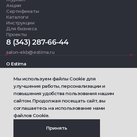
Акции
Сертификаты
Каталоги
Инструкции
Для бизнеса
Проекты
8 (343) 287-66-44
salon-ekb@estima.ru
О Estima
Мы используем файлы Cookie для
Дизайнерам
улучшения работы, персонализации и
повышения удобства пользования нашим
Фирменные салоны
сайтом. Продолжая посещать сайт, вы
соглашаетесь на использование нами
2021 — 2026 © Estima
Политика конфиденциальности
файлов Cookie.
Договор публичной оферты о продаже товаров
Сделано
Ametist IT
Принять
Дизайн
Riverstart