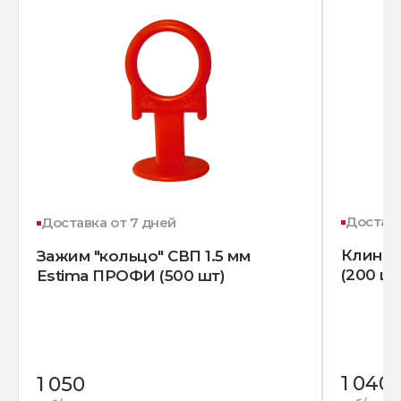
Доставк
Доставка от 7 дней
Клин д
Зажим "кольцо" СВП 1.5 мм
(200 шт
Estima ПРОФИ (500 шт)
1 040
1 050