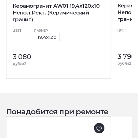
Керамог
Керамогранит AW01 19,4x120x10
Непол.
Непол.Рект. (Керамический
гранит)
гранит)
ЦВЕТ:
ЦВЕТ:
РАЗМЕР:
19.4x120
3 790
4
3 080
р
руб/м2
руб/м2
Понадобится при ремонте