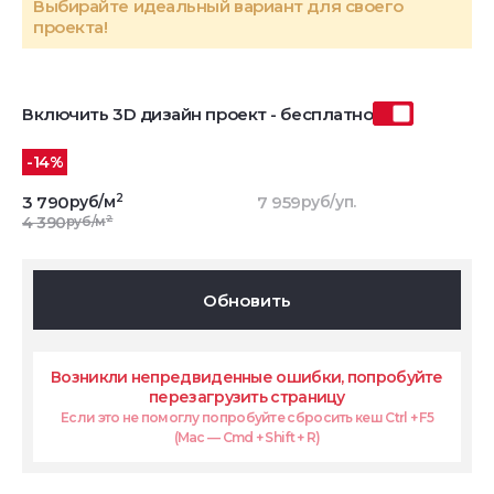
Выбирайте идеальный вариант для своего
проекта!
Включить 3D дизайн проект - бесплатно
-14%
2
3 790
руб/м
7 959
руб/уп.
2
4 390
руб/м
Обновить
Возникли непредвиденные ошибки, попробуйте
перезагрузить страницу
Если это не помоглу попробуйте сбросить кеш Ctrl + F5
(Mac — Cmd + Shift + R)