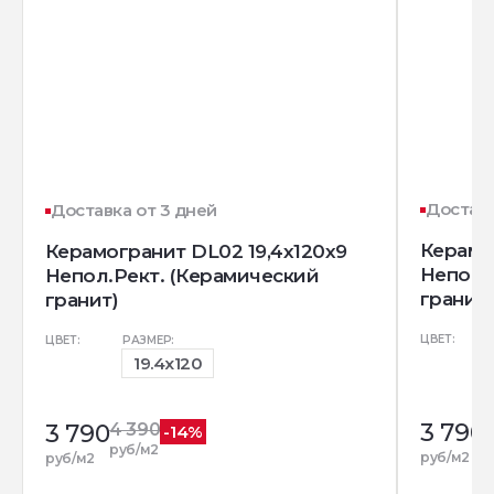
Доставк
Доставка от 3 дней
Керамо
Керамогранит DL02 19,4х120х9
Непол.
Непол.Рект. (Керамический
гранит)
гранит)
ЦВЕТ:
ЦВЕТ:
РАЗМЕР:
19.4x120
3 790
3 790
4 390
-14%
р
руб/м2
руб/м2
руб/м2