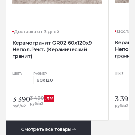
Доставк
Доставка от 3 дней
Керамо
Керамогранит GR02 60x120x9
Непол.
Непол.Рект. (Керамический
гранит)
гранит)
ЦВЕТ:
ЦВЕТ:
РАЗМЕР:
60x120
3 390
3 390
3 490
-3%
р
руб/м2
руб/м2
руб/м2
Смотреть все товары