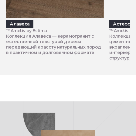
Алавеса
Астеро
™Ametis by Estima
™Ametis by 
Коллекция Алавеса — керамогранит с
Коллекция 
естественной текстурой дерева,
цементной 
передающий красоту натуральных пород
вкрапления
в практичном и долговечном формате
интерьеру 
структуру и