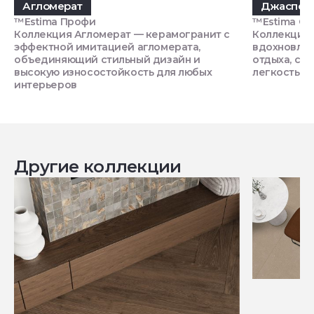
Агломерат
Джаспер
™Estima Профи
™Estima Си
Коллекция Агломерат — керамогранит с
Коллекция 
эффектной имитацией агломерата,
вдохновлен
объединяющий стильный дизайн и
отдыха, со
высокую износостойкость для любых
легкость и
интерьеров
Другие коллекции