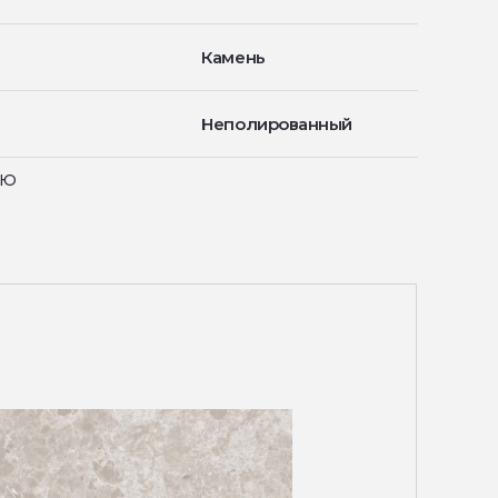
Камень
Неполированный
ью