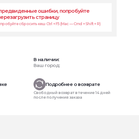
предвиденные ошибки, попробуйте
перезагрузить страницу
робуйте сбросить кеш Ctrl + F5 (Mac — Cmd + Shift + R)
В наличии:
Ваш город:
вке
Подробнее о возврате
Свободный возврат в течение 14 дней
после получения заказа