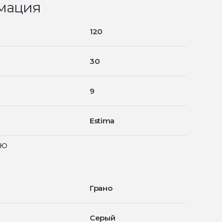
мация
120
30
9
Estima
ью
Грано
Серый