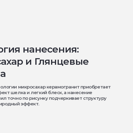
огия нанесения:
ахар и Глянцевые
а
нологии микросахар керамогранит приобретает
ект шелка и легкий блеск, а нанесение
ил точно по рисунку подчеркивает структуру
иродный эффект.