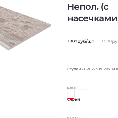
Непол. (с
насечками
1 980
9 900
руб/шт
ру
Ступень GR02-30x120x9-Не
ЦВЕТ:
Серый