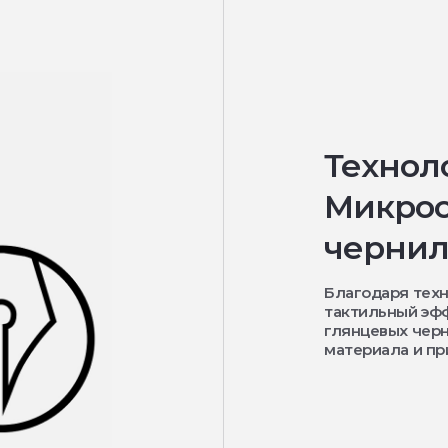
Технол
Микрос
чернил
Благодаря тех
тактильный эфф
глянцевых черн
материала и пр