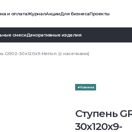
ка и оплата
Журнал
Акции
Для бизнеса
Проекты
ьные смеси
Декоративные изделия
ь GR02-30x120x9-Непол. (с насечками)
Новинка
Ступень G
30x120x9-