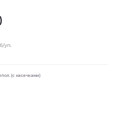
)
б/уп.
пол. (с насечками)