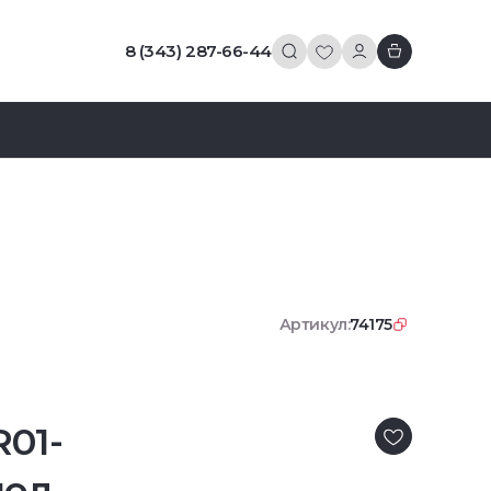
8 (343) 287-66-44
Артикул:
74175
01-
ол.