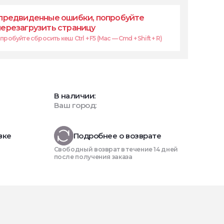
предвиденные ошибки, попробуйте
перезагрузить страницу
робуйте сбросить кеш Ctrl + F5 (Mac — Cmd + Shift + R)
В наличии:
Ваш город:
вке
Подробнее о возврате
Свободный возврат в течение 14 дней
после получения заказа