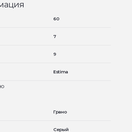
мация
60
7
9
Estima
ью
Грано
Серый