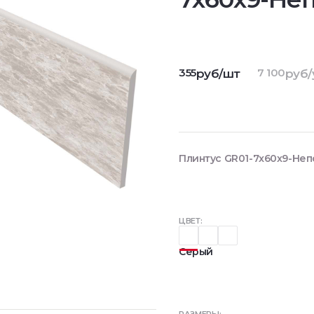
355
7 100
руб/шт
руб/
Плинтус GR01-7x60x9-Неп
ЦВЕТ:
Серый