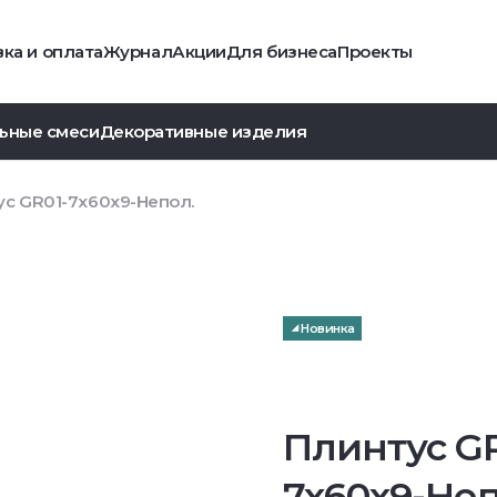
ка и оплата
Журнал
Акции
Для бизнеса
Проекты
ьные смеси
Декоративные изделия
ус GR01-7x60x9-Непол.
Новинка
Плинтус GR
7x60x9-Неп