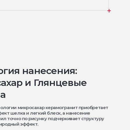
огия нанесения:
ахар и Глянцевые
а
нологии микросахар керамогранит приобретает
ект шелка и легкий блеск, а нанесение
ил точно по рисунку подчеркивает структуру
иродный эффект.