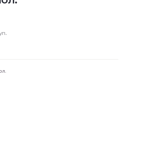
уп.
ол.