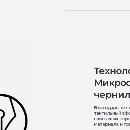
Технол
Микрос
чернил
Благодаря тех
тактильный эфф
глянцевых черн
материала и пр