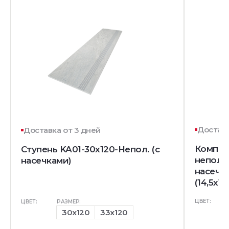
Доставк
Доставка от 3 дней
Комплек
Ступень KA01-30x120-Непол. (с
непол. 
насечками)
насечк
(14,5x12
ЦВЕТ:
ЦВЕТ:
РАЗМЕР:
30x120
33x120