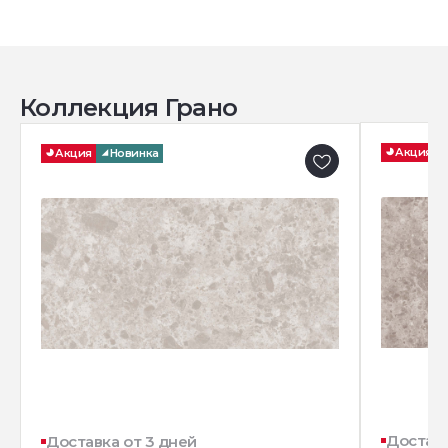
Коллекция Грано
Акция
Акция
Новинка
Доставк
Доставка от 3 дней