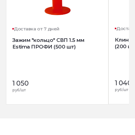
Доставк
Доставка от 7 дней
Клин д
Зажим "кольцо" СВП 1.5 мм
(200 шт
Estima ПРОФИ (500 шт)
1 040
1 050
руб/шт
руб/шт