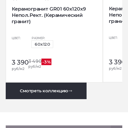
Керамо
Керамогранит GR01 60x120x9
Непол.
Непол.Рект. (Керамический
гранит)
гранит)
ЦВЕТ:
ЦВЕТ:
РАЗМЕР:
60x120
3 390
3 390
3 490
-3%
р
руб/м2
руб/м2
руб/м2
Смотреть коллекцию