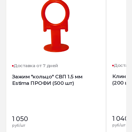
Доставк
Доставка от 7 дней
Клин д
Зажим "кольцо" СВП 1.5 мм
(200 шт
Estima ПРОФИ (500 шт)
1 040
1 050
руб/шт
руб/шт