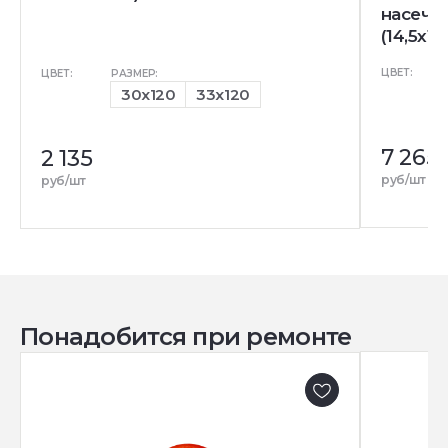
насечк
(14,5x12
ЦВЕТ:
ЦВЕТ:
РАЗМЕР:
30x120
33x120
7 265
2 135
руб/шт
руб/шт
Понадобится при ремонте