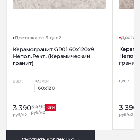
Доставк
Доставка от 3 дней
Керамо
Керамогранит GR01 60x120x9
Непол.
Непол.Рект. (Керамический
гранит)
гранит)
ЦВЕТ:
ЦВЕТ:
РАЗМЕР:
60x120
3 390
3 390
3 490
-3%
р
руб/м2
руб/м2
руб/м2
Смотреть коллекцию