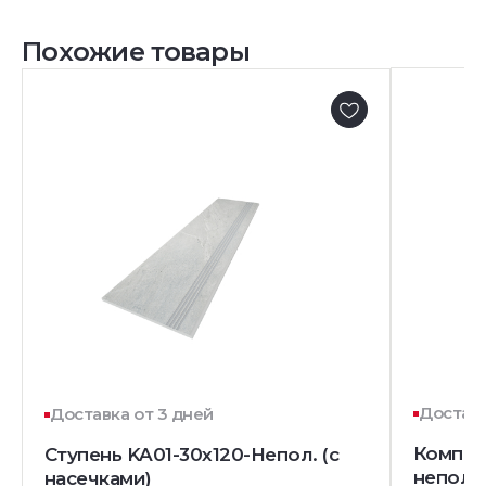
Похожие товары
Доставк
Доставка от 3 дней
Комплек
Ступень KA01-30x120-Непол. (с
непол. 
насечками)