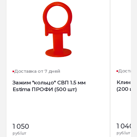
Доставк
Доставка от 7 дней
Клин д
Зажим "кольцо" СВП 1.5 мм
(200 шт
Estima ПРОФИ (500 шт)
1 040
1 050
руб/шт
руб/шт