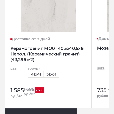
Доставк
Доставка от 7 дней
Мозаика
Керамогранит MO01 40,5x40,5х8
Непол. (Керамический гранит)
(43,296 м2)
ЦВЕТ:
ЦВЕТ:
РАЗМЕР:
41x41
31x61
735
78
1 585
1 685
-6%
ру
руб/м2
руб/шт
руб/м2