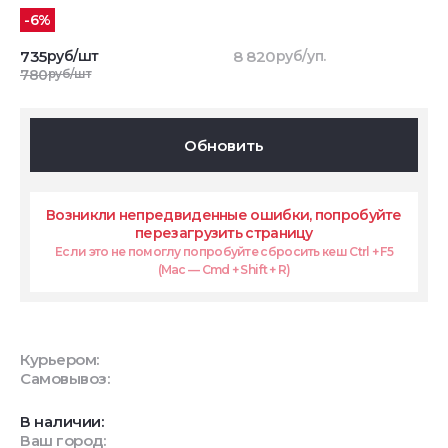
-6%
735
руб/шт
8 820
руб/уп.
780
руб/шт
Обновить
Возникли непредвиденные ошибки, попробуйте
перезагрузить страницу
Если это не помоглу попробуйте сбросить кеш Ctrl + F5
(Mac — Cmd + Shift + R)
Курьером:
Самовывоз:
В наличии:
Ваш город: