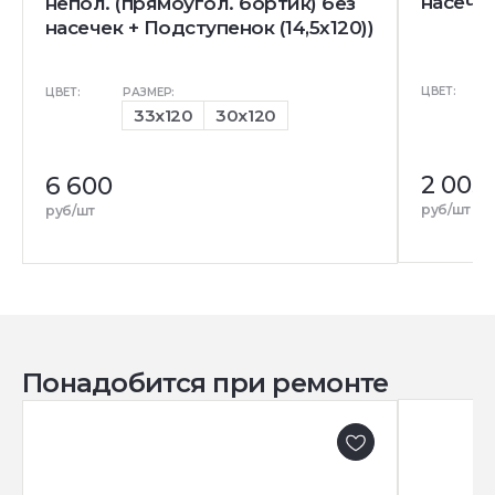
насечк
непол. (прямоугол. бортик) без
насечек + Подступенок (14,5x120))
ЦВЕТ:
ЦВЕТ:
РАЗМЕР:
33x120
30x120
2 005
6 600
руб/шт
руб/шт
Понадобится при ремонте