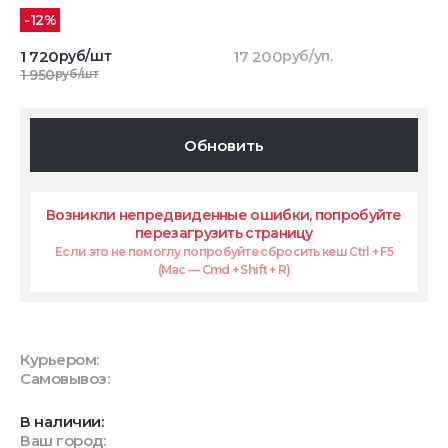
-12%
1 720
руб/шт
17 200
руб/уп.
1 950
руб/шт
Обновить
Возникли непредвиденные ошибки, попробуйте
перезагрузить страницу
Если это не помоглу попробуйте сбросить кеш Ctrl + F5
(Mac — Cmd + Shift + R)
Курьером:
Самовывоз:
В наличии:
Ваш город: