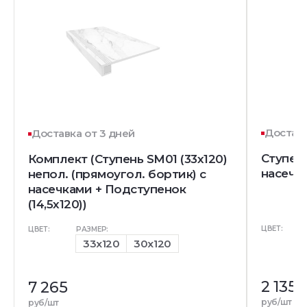
Доставк
Доставка от 3 дней
Ступень
Комплект (Ступень SM01 (33x120)
насечк
непол. (прямоугол. бортик) с
насечками + Подступенок
(14,5x120))
ЦВЕТ:
ЦВЕТ:
РАЗМЕР:
33x120
30x120
2 135
7 265
руб/шт
руб/шт