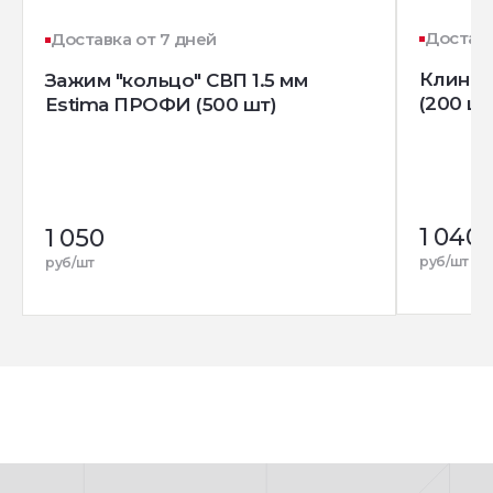
Доставк
Доставка от 7 дней
Клин д
Зажим "кольцо" СВП 1.5 мм
(200 шт
Estima ПРОФИ (500 шт)
1 040
1 050
руб/шт
руб/шт