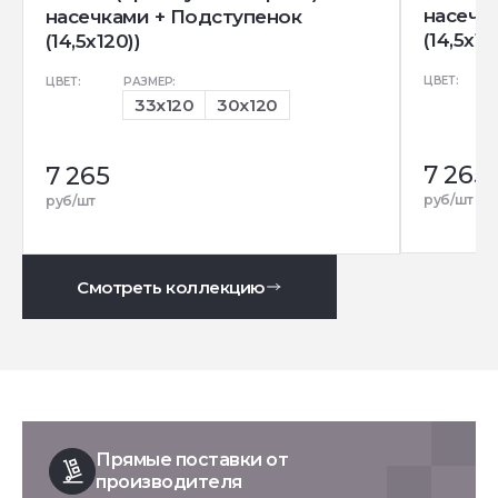
насечк
насечками + Подступенок
(14,5x12
(14,5x120))
ЦВЕТ:
ЦВЕТ:
РАЗМЕР:
33x120
30x120
7 265
7 265
руб/шт
руб/шт
Смотреть коллекцию
Прямые поставки от
производителя