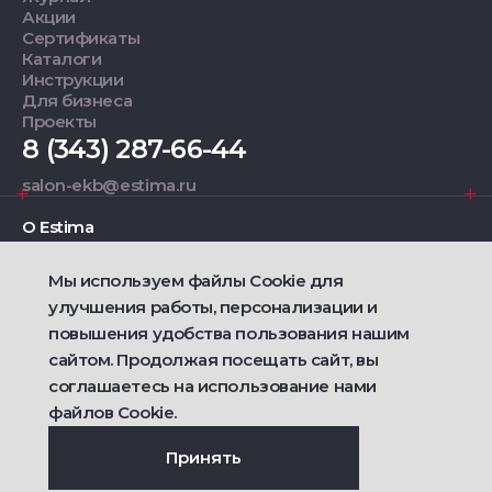
Акции
Сертификаты
Каталоги
Инструкции
Для бизнеса
Проекты
8 (343) 287-66-44
salon-ekb@estima.ru
О Estima
Мы используем файлы Cookie для
Дизайнерам
улучшения работы, персонализации и
повышения удобства пользования нашим
Фирменные салоны
сайтом. Продолжая посещать сайт, вы
соглашаетесь на использование нами
2021 — 2026 © Estima
Политика конфиденциальности
файлов Cookie.
Договор публичной оферты о продаже товаров
Сделано
Ametist IT
Принять
Дизайн
Riverstart