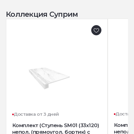
Коллекция Суприм
Доставк
Доставка от 3 дней
Комплек
Комплект (Ступень SM01 (33x120)
непол. 
непол. (прямоугол. бортик) с