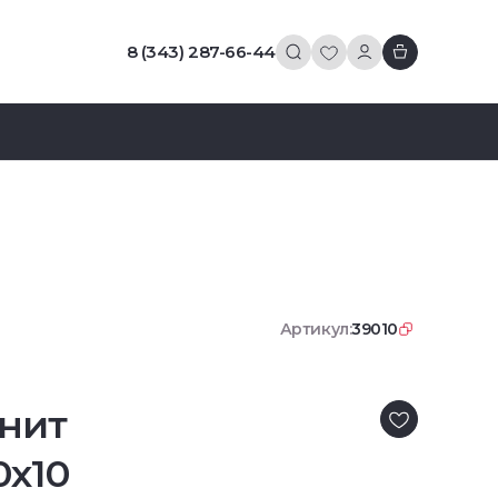
8 (343) 287-66-44
Артикул:
39010
нит
0x10