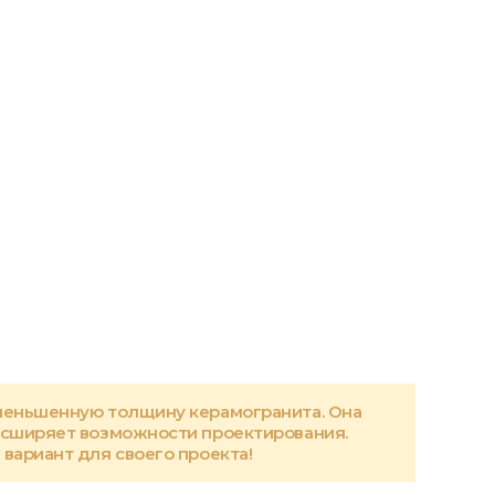
меньшенную толщину керамогранита. Она
асширяет возможности проектирования.
вариант для своего проекта!