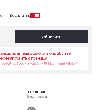
ект - бесплатно
Обновить
предвиденные ошибки, попробуйте
перезагрузить страницу
робуйте сбросить кеш Ctrl + F5 (Mac — Cmd + Shift + R)
В наличии:
Ваш город: