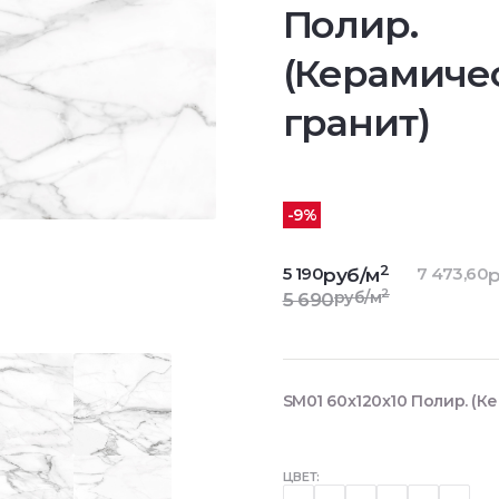
Полир.
(Керамиче
гранит)
-9%
2
5 190
7 473,60
руб/м
р
2
руб/м
5 690
SM01 60x120x10 Полир. (К
ЦВЕТ: