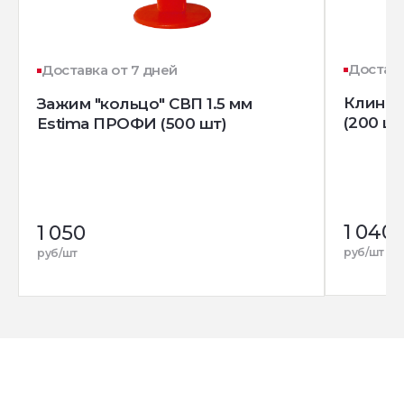
Доставк
Доставка от 7 дней
Клин д
Зажим "кольцо" СВП 1.5 мм
(200 шт
Estima ПРОФИ (500 шт)
1 040
1 050
руб/шт
руб/шт