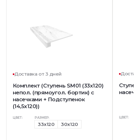
Доставк
Доставка от 3 дней
Ступень
Комплект (Ступень SM01 (33x120)
насечк
непол. (прямоугол. бортик) с
насечками + Подступенок
(14,5x120))
ЦВЕТ:
ЦВЕТ:
РАЗМЕР:
33x120
30x120