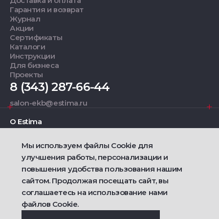
Доставка и оплата
Гарантия и возврат
Журнал
Акции
Сертификаты
Каталоги
Инструкции
Для бизнеса
Проекты
8 (343) 287-66-44
salon-ekb@estima.ru
О Estima
Мы используем файлы Cookie для
Дизайнерам
улучшения работы, персонализации и
повышения удобства пользования нашим
Фирменные салоны
сайтом. Продолжая посещать сайт, вы
соглашаетесь на использование нами
2021 — 2026 © Estima
файлов Cookie.
Политика конфиденциальности
Договор публичной оферты о продаже товаров