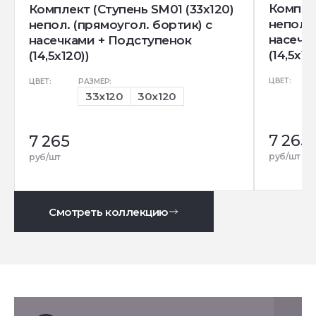
Комплек
Комплект (Ступень SM01 (33x120)
непол. 
непол. (прямоугол. бортик) с
насечк
насечками + Подступенок
(14,5x12
(14,5x120))
ЦВЕТ:
ЦВЕТ:
РАЗМЕР:
33x120
30x120
7 265
7 265
руб/шт
руб/шт
Смотреть коллекцию