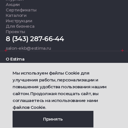
Акции
Сертификаты
Каталоги
Инструкции
Для бизнеса
Проекты
8 (343) 287-66-44
salon-ekb@estima.ru
О Estima
Мы используем файлы Cookie для
Дизайнерам
улучшения работы, персонализации и
повышения удобства пользования нашим
Фирменные салоны
сайтом. Продолжая посещать сайт, вы
соглашаетесь на использование нами
2021 — 2026 © Estima
Политика конфиденциальности
файлов Cookie.
Договор публичной оферты о продаже товаров
Сделано
Ametist IT
Принять
Дизайн
Riverstart