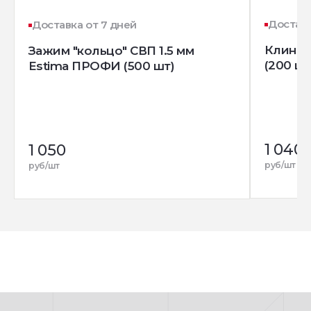
Доставк
Доставка от 7 дней
Клин д
Зажим "кольцо" СВП 1.5 мм
(200 шт
Estima ПРОФИ (500 шт)
1 040
1 050
руб/шт
руб/шт