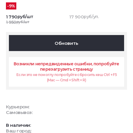
-9%
1 790
руб/шт
17 900
руб/уп.
1 950
руб/шт
Обновить
Возникли непредвиденные ошибки, попробуйте
перезагрузить страницу
Если это не помоглу попробуйте сбросить кеш Ctrl + F5
(Mac — Cmd + Shift + R)
Курьером:
Самовывоз:
В наличии:
Ваш город: