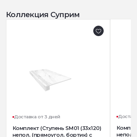
Коллекция Суприм
Доставк
Доставка от 3 дней
Комплек
Комплект (Ступень SM01 (33x120)
непол. 
непол. (прямоугол. бортик) с