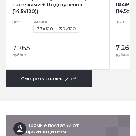
насечк
насечками + Подступенок
(14,5x12
(14,5x120))
ЦВЕТ:
ЦВЕТ:
РАЗМЕР:
33x120
30x120
7 265
7 265
руб/шт
руб/шт
Смотреть коллекцию
Прямые поставки от
производителя