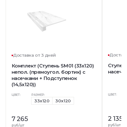
Доставк
Доставка от 3 дней
Ступень
Комплект (Ступень SM01 (33x120)
насечк
непол. (прямоугол. бортик) с
насечками + Подступенок
(14,5x120))
ЦВЕТ:
ЦВЕТ:
РАЗМЕР:
33x120
30x120
2 135
7 265
руб/шт
руб/шт