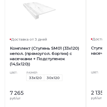
Доставк
Доставка от 3 дней
Ступень
Комплект (Ступень SM01 (33x120)
насечк
непол. (прямоугол. бортик) с
насечками + Подступенок
(14,5x120))
ЦВЕТ:
ЦВЕТ:
РАЗМЕР:
33x120
30x120
2 135
7 265
руб/шт
руб/шт