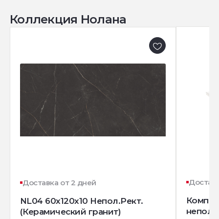
Коллекция Нолана
Доставк
Доставка от 2 дней
Комплек
NL04 60x120x10 Непол.Рект.
непол. 
(Керамический гранит)