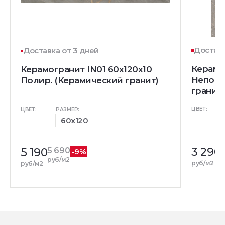
Доставк
Доставка от 3 дней
Керамо
Керамогранит IN01 60x120х10
Непол.
Полир. (Керамический гранит)
гранит)
ЦВЕТ:
ЦВЕТ:
РАЗМЕР:
60x120
3 290
5 190
5 690
-9%
р
руб/м2
руб/м2
руб/м2