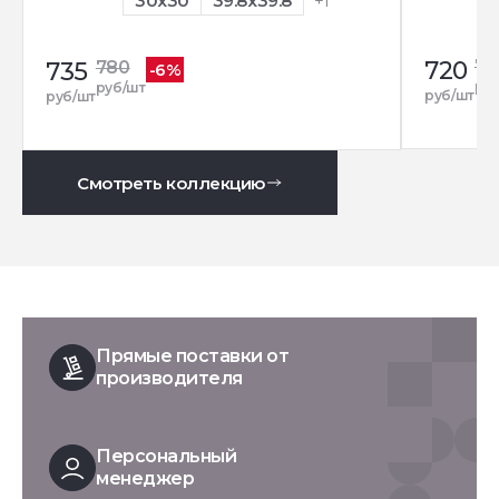
30x30
39.8x39.8
+1
720
78
735
780
-6%
ру
руб/шт
руб/шт
руб/шт
Смотреть коллекцию
Прямые поставки от
производителя
Персональный
менеджер