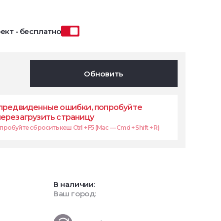
ект - бесплатно
Обновить
предвиденные ошибки, попробуйте
перезагрузить страницу
робуйте сбросить кеш Ctrl + F5 (Mac — Cmd + Shift + R)
В наличии:
Ваш город: