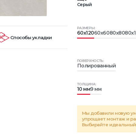
Серый
РАЗМЕРЫ:
60x120
60x60
80x80
80x
Способы укладки
ПОВЕРХНОСТЬ:
Полированный
ТОЛЩИНА:
10 мм
9 мм
Мы добавили новую у
упрощает монтаж и р
Выбирайте идеальный 