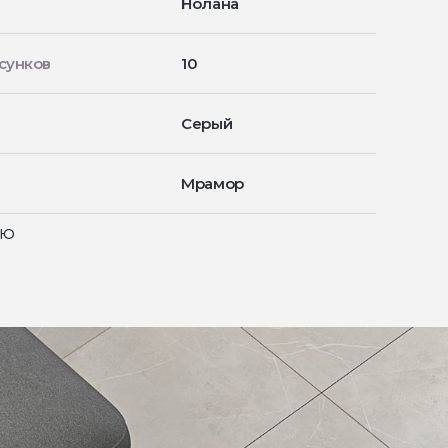
Нолана
сунков
10
Серый
Мрамор
ью