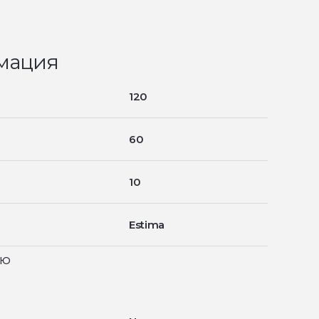
мация
120
60
10
Estima
ью