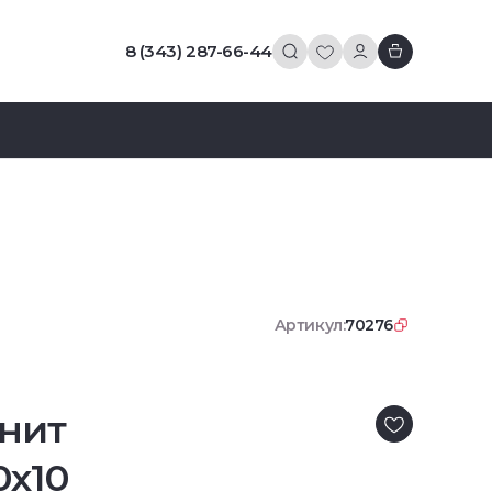
8 (343) 287-66-44
Артикул:
70276
нит
0x10