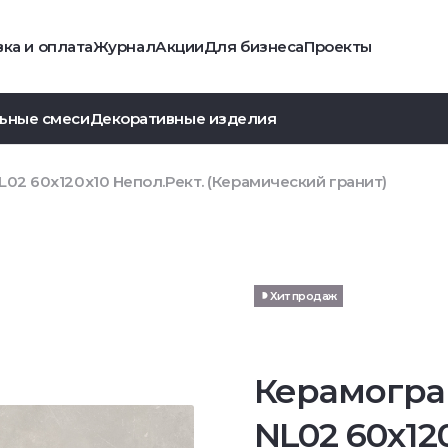
ка и оплата
Журнал
Акции
Для бизнеса
Проекты
ьные смеси
Декоративные изделия
02 60x120x10 Непол.Рект. (Керамический гранит)
Хит продаж
Керамогра
NL02 60x12