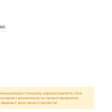
160
меньшенную толщину керамогранита. Она
асширяет возможности проектирования.
вариант для своего проекта!