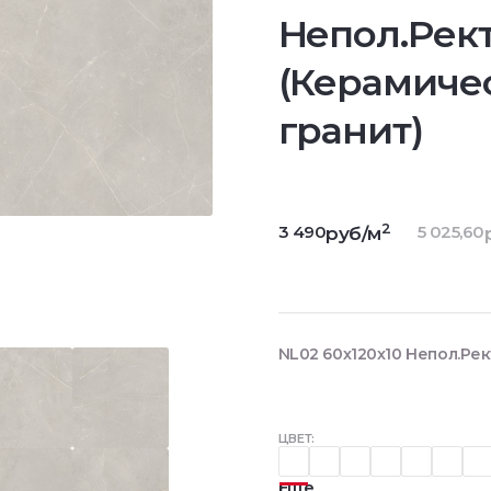
Непол.Рект
(Керамиче
гранит)
2
3 490
5 025,60
руб/м
NL02 60x120x10 Непол.Рек
ЦВЕТ:
Еще