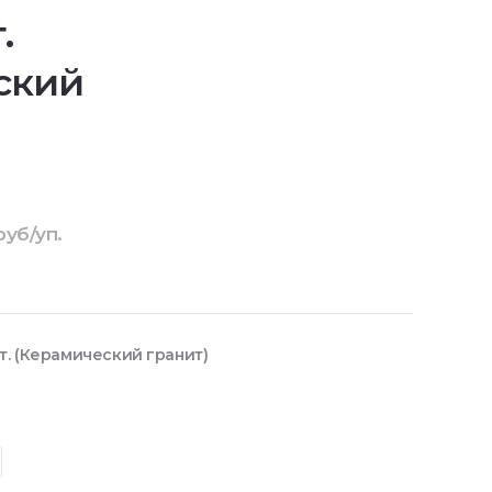
.
ский
руб/уп.
т. (Керамический гранит)