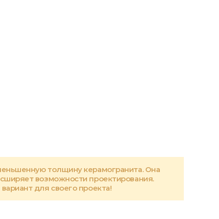
меньшенную толщину керамогранита. Она
асширяет возможности проектирования.
вариант для своего проекта!