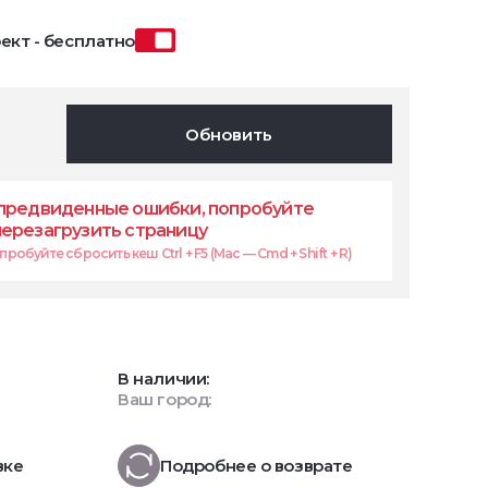
ект - бесплатно
Обновить
предвиденные ошибки, попробуйте
перезагрузить страницу
робуйте сбросить кеш Ctrl + F5 (Mac — Cmd + Shift + R)
В наличии:
Ваш город:
вке
Подробнее о возврате