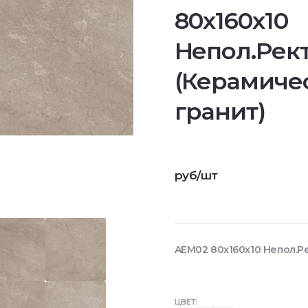
80x160x10
Непол.Рект
(Керамиче
гранит)
руб/шт
AEM02 80x160x10 Непол.Ре
ЦВЕТ: