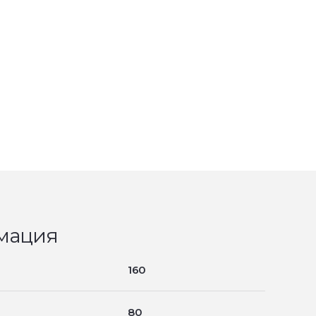
мация
160
80