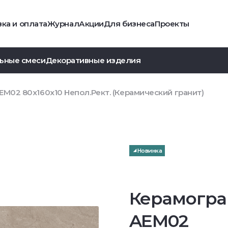
ка и оплата
Журнал
Акции
Для бизнеса
Проекты
ьные смеси
Декоративные изделия
EM02 80x160x10 Непол.Рект. (Керамический гранит)
Новинка
Керамогра
AEM02