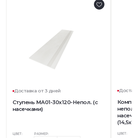
Доставк
Доставка от 3 дней
Комплек
Ступень MA01-30x120-Непол. (с
непол. 
насечками)
насечк
(14,5x12
ЦВЕТ:
ЦВЕТ:
РАЗМЕР: