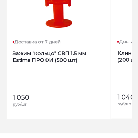
Доставк
Доставка от 7 дней
Клин д
Зажим "кольцо" СВП 1.5 мм
(200 шт
Estima ПРОФИ (500 шт)
1 040
1 050
руб/шт
руб/шт