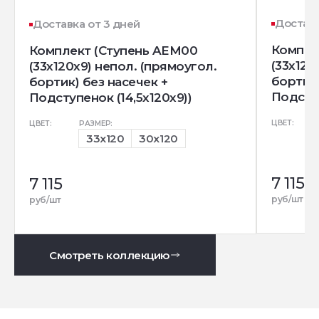
Доставк
Доставка от 3 дней
Компле
Комплект (Ступень AEM00
(33x120
(33x120x9) непол. (прямоугол.
бортик)
бортик) без насечек +
Подступ
Подступенок (14,5x120x9))
ЦВЕТ:
ЦВЕТ:
РАЗМЕР:
33x120
30x120
7 115
7 115
руб/шт
руб/шт
Смотреть коллекцию