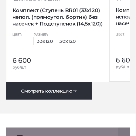
Комплек
Комплект (Ступень BR01 (33x120)
непол. 
непол. (прямоугол. бортик) без
насечек
насечек + Подступенок (14,5x120))
ЦВЕТ:
ЦВЕТ:
РАЗМЕР:
33x120
30x120
6 600
6 600
руб/шт
руб/шт
Смотреть коллекцию