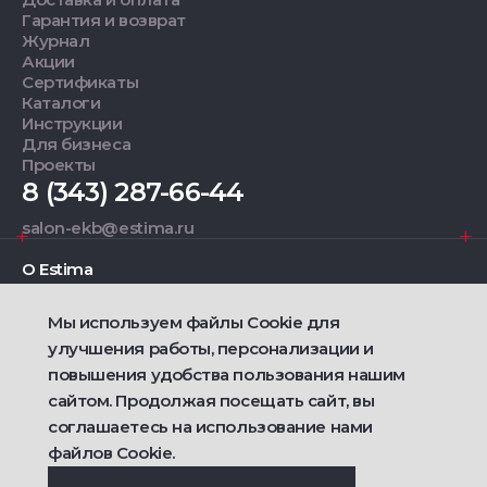
Гарантия и возврат
Журнал
Акции
Сертификаты
Каталоги
Инструкции
Для бизнеса
Проекты
8 (343) 287-66-44
salon-ekb@estima.ru
О Estima
Мы используем файлы Cookie для
Дизайнерам
улучшения работы, персонализации и
повышения удобства пользования нашим
Фирменные салоны
сайтом. Продолжая посещать сайт, вы
соглашаетесь на использование нами
2021 — 2026 © Estima
Политика конфиденциальности
файлов Cookie.
Договор публичной оферты о продаже товаров