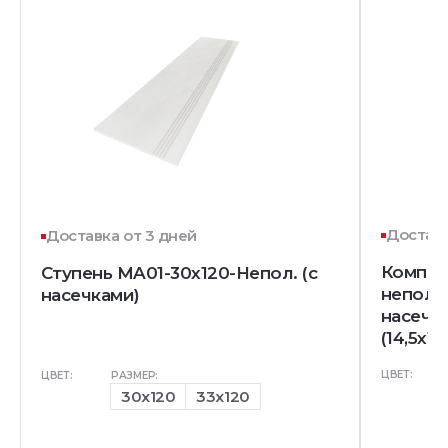
Доставк
Доставка от 3 дней
Комплек
Ступень MA01-30x120-Непол. (с
непол. 
насечками)
насечк
(14,5x12
ЦВЕТ:
ЦВЕТ:
РАЗМЕР:
30x120
33x120