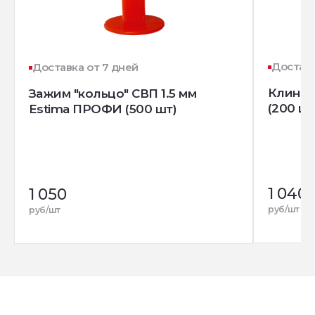
Доставк
Доставка от 7 дней
Клин д
Зажим "кольцо" СВП 1.5 мм
(200 шт
Estima ПРОФИ (500 шт)
1 040
1 050
руб/шт
руб/шт