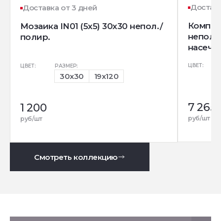
Доставк
Доставка от 3 дней
Комплек
Мозаика IN01 (5x5) 30x30 непол./
непол. 
полир.
насечек
ЦВЕТ:
ЦВЕТ:
РАЗМЕР:
30x30
19x120
7 265
1 200
руб/шт
руб/шт
Смотреть коллекцию