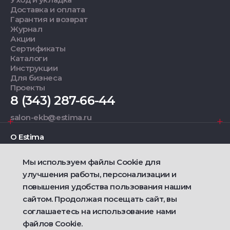
Доставка и оплата
Гарантия и возврат
Журнал
Акции
Сертификаты
Каталоги
Инструкции
Для бизнеса
Проекты
8 (343) 287-66-44
salon-ekb@estima.ru
О Estima
Мы используем файлы Cookie для
Дизайнерам
улучшения работы, персонализации и
повышения удобства пользования нашим
Фирменные салоны
сайтом. Продолжая посещать сайт, вы
соглашаетесь на использование нами
2021 — 2026 © Estima
Политика конфиденциальности
файлов Cookie.