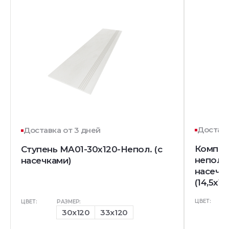
Доставк
Доставка от 3 дней
Комплек
Ступень MA01-30x120-Непол. (с
непол. 
насечками)
насечк
(14,5x12
ЦВЕТ:
ЦВЕТ:
РАЗМЕР:
30x120
33x120