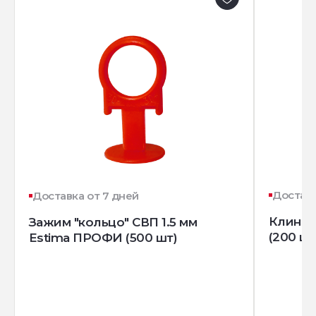
Доставк
Доставка от 7 дней
Клин д
Зажим "кольцо" СВП 1.5 мм
(200 шт
Estima ПРОФИ (500 шт)