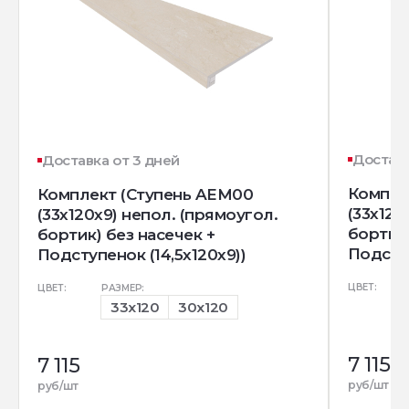
Доставк
Доставка от 3 дней
Компле
Комплект (Ступень AEM00
(33x120
(33x120x9) непол. (прямоугол.
бортик)
бортик) без насечек +
Подступ
Подступенок (14,5x120x9))
ЦВЕТ:
ЦВЕТ:
РАЗМЕР:
33x120
30x120
7 115
7 115
руб/шт
руб/шт