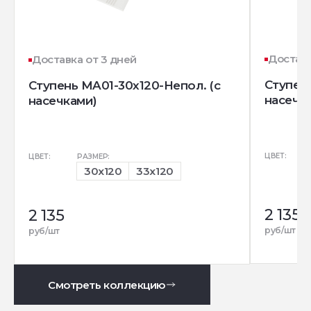
Доставк
Доставка от 3 дней
Ступен
Ступень MA01-30x120-Непол. (с
насечк
насечками)
ЦВЕТ:
ЦВЕТ:
РАЗМЕР:
30x120
33x120
2 135
2 135
руб/шт
руб/шт
Смотреть коллекцию