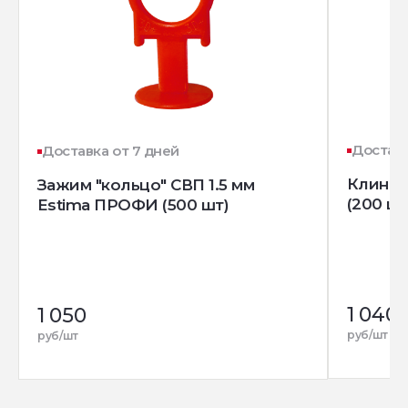
Доставк
Доставка от 7 дней
Клин д
Зажим "кольцо" СВП 1.5 мм
(200 шт
Estima ПРОФИ (500 шт)
1 040
1 050
руб/шт
руб/шт