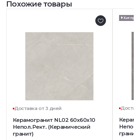
Похожие товары
Хит про
Доставк
Доставка от 3 дней
Керамо
Керамогранит NL02 60x60x10
Непол.
Непол.Рект. (Керамический
гранит)
гранит)