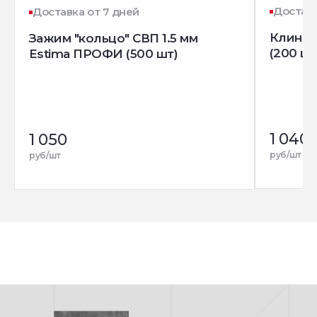
Доставк
Доставка от 7 дней
Клин д
Зажим "кольцо" СВП 1.5 мм
(200 шт
Estima ПРОФИ (500 шт)
1 040
1 050
руб/шт
руб/шт