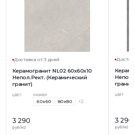
Доставк
Доставка от 3 дней
Керамо
Керамогранит NL02 60x60x10
Непол.
Непол.Рект. (Керамический
гранит)
гранит)
ЦВЕТ:
ЦВЕТ:
РАЗМЕР:
60x60
80x80
+2
3 290
3 290
руб/м2
руб/м2