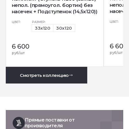
непол. 
непол. (прямоугол. бортик) без
насечек
насечек + Подступенок (14,5x120))
ЦВЕТ:
ЦВЕТ:
РАЗМЕР:
33x120
30x120
6 600
6 600
руб/шт
руб/шт
Смотреть коллекцию
Прямые поставки от
производителя