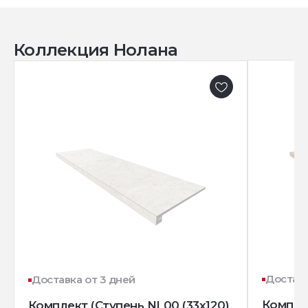
Коллекция Нолана
Доставк
Доставка от 3 дней
Комплек
Комплект (Ступень NL00 (33x120)