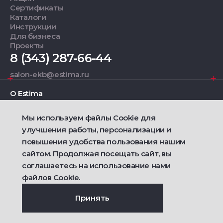
Сертификаты
Каталоги
Инструкции
Для бизнеса
Проекты
8 (343) 287-66-44
salon-ekb@estima.ru
О Estima
Мы используем файлы Cookie для
Дизайнерам
улучшения работы, персонализации и
повышения удобства пользования нашим
Фирменные салоны
сайтом. Продолжая посещать сайт, вы
соглашаетесь на использование нами
2021 — 2026 © Estima
Политика конфиденциальности
файлов Cookie.
Договор публичной оферты о продаже товаров
Сделано
Ametist IT
Принять
Дизайн
Riverstart