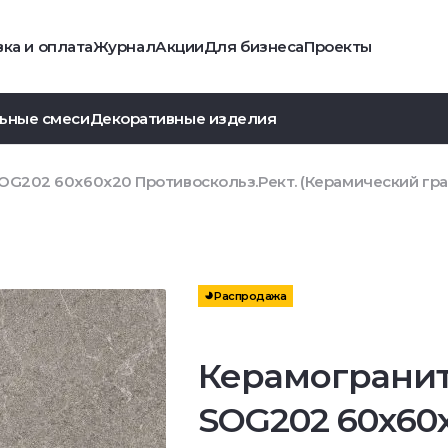
ка и оплата
Журнал
Акции
Для бизнеса
Проекты
ьные смеси
Декоративные изделия
OG202 60x60x20 Противоскольз.Рект. (Керамический гра
Распродажа
Керамограни
SOG202 60x60