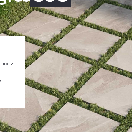
 зон и
ь