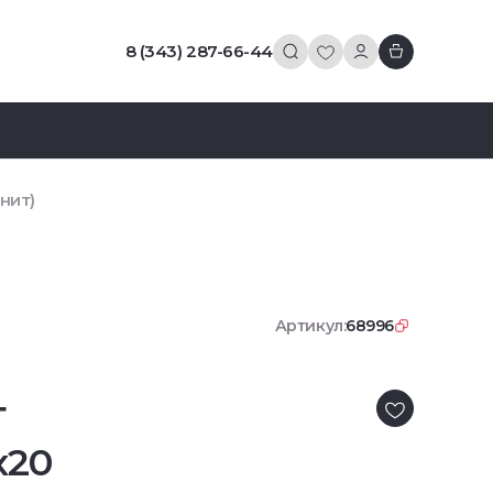
8 (343) 287-66-44
нит)
Артикул:
68996
т
x20