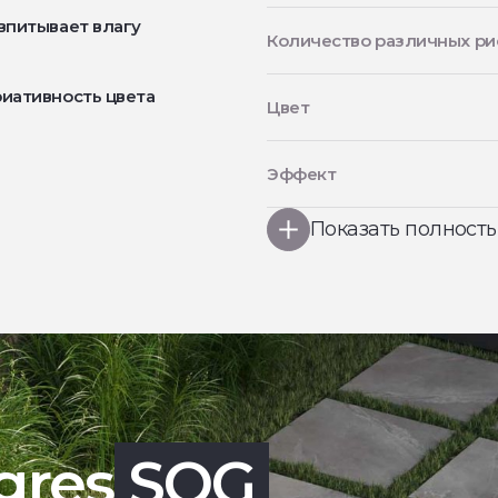
впитывает влагу
Количество различных ри
иативность цвета
Цвет
Эффект
Показать полност
gres
SOG