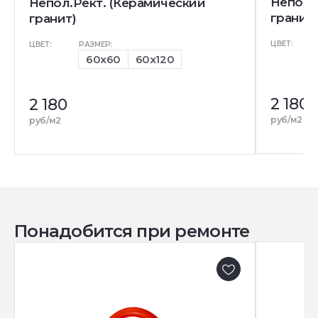
Непол.
Непол.Рект. (Керамический
гранит)
гранит)
ЦВЕТ:
ЦВЕТ:
РАЗМЕР:
60x60
60x120
2 180
2 180
руб/м2
руб/м2
Понадобится при ремонте