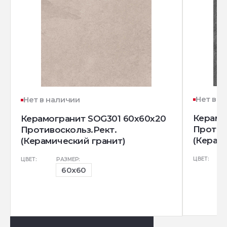
Нет в н
Нет в наличии
Керамо
Керамогранит SOG301 60x60x20
Против
Противоскольз.Рект.
(Керам
(Керамический гранит)
ЦВЕТ:
ЦВЕТ:
РАЗМЕР:
60x60