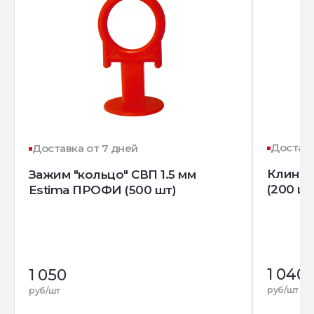
Доставк
Доставка от 7 дней
Клин д
Зажим "кольцо" СВП 1.5 мм
(200 шт
Estima ПРОФИ (500 шт)
1 040
1 050
руб/шт
руб/шт