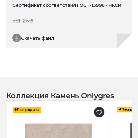
Сертификат соответствия ГОСТ-13996 - НКСИ
pdf, 2 Мб
Скачать файл
Коллекция Камень Onlygres
Распрод
Распродажа