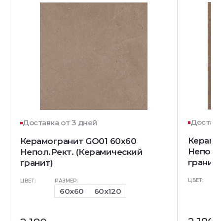
Доставк
Доставка от 3 дней
Керамо
Керамогранит GO01 60x60
Непол.
Непол.Рект. (Керамический
гранит)
гранит)
ЦВЕТ:
ЦВЕТ:
РАЗМЕР:
60x60
60x120