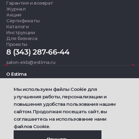
Гарантия и возврат
Журнал
Акции
Сертификаты
Каталоги
Инструкции
Для бизнеса
Проекты
8 (343) 287-66-44
salon-ekb@estima.ru
О Estima
Мы используем файлы Cookie для
Дизайнерам
улучшения работы, персонализации и
повышения удобства пользования нашим
Фирменные салоны
сайтом. Продолжая посещать сайт, вы
соглашаетесь на использование нами
2021 — 2026 © Estima
Политика конфиденциальности
файлов Cookie.
Договор публичной оферты о продаже товаров
Сделано
Ametist IT