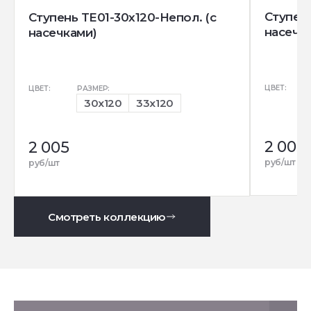
Ступень
Ступень TE01-30x120-Непол. (с
насечк
насечками)
ЦВЕТ:
ЦВЕТ:
РАЗМЕР:
30x120
33x120
2 005
2 005
руб/шт
руб/шт
Смотреть коллекцию