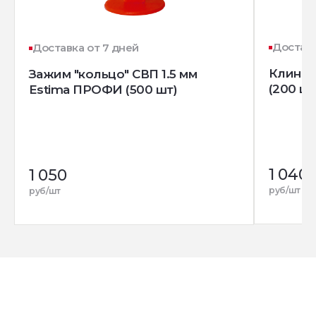
Доставк
Доставка от 7 дней
Клин д
Зажим "кольцо" СВП 1.5 мм
(200 шт
Estima ПРОФИ (500 шт)
1 040
1 050
руб/шт
руб/шт