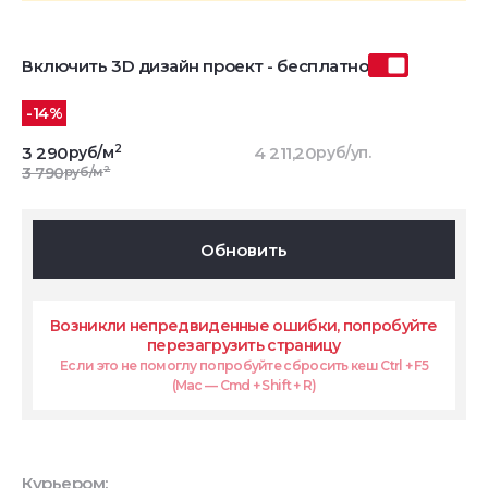
Включить 3D дизайн проект - бесплатно
-14%
2
3 290
руб/м
4 211,20
руб/уп.
2
3 790
руб/м
Обновить
Возникли непредвиденные ошибки, попробуйте
перезагрузить страницу
Если это не помоглу попробуйте сбросить кеш Ctrl + F5
(Mac — Cmd + Shift + R)
Курьером: