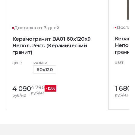
Доставк
Доставка от 3 дней
Керамо
Керамогранит BA01 60x120x9
Непол.
Непол.Рект. (Керамический
гранит)
гранит)
ЦВЕТ:
ЦВЕТ:
РАЗМЕР:
60x120
1 680
4 090
4 790
-15%
руб/м2
руб/м2
руб/м2