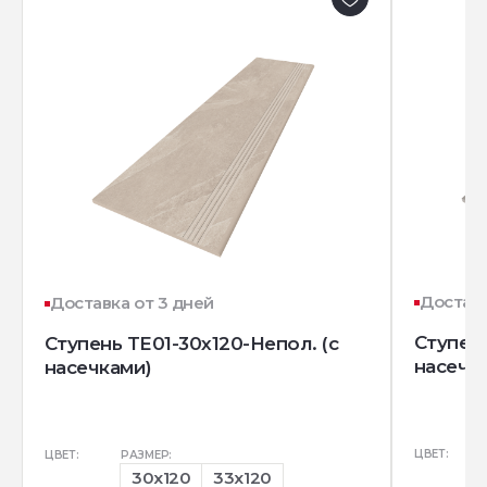
Доставк
Доставка от 3 дней
Ступень
Ступень TE01-30x120-Непол. (с
насечк
насечками)
ЦВЕТ:
ЦВЕТ:
РАЗМЕР:
30x120
33x120