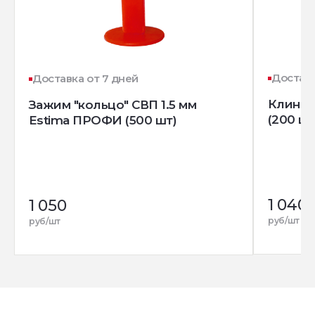
Доставк
Доставка от 7 дней
Клин д
Зажим "кольцо" СВП 1.5 мм
(200 шт
Estima ПРОФИ (500 шт)
1 040
1 050
руб/шт
руб/шт