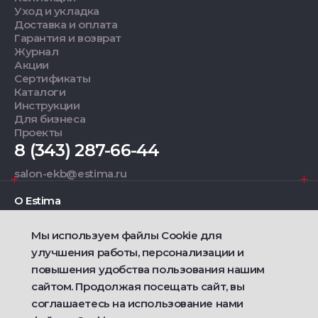
Уход и укладка
Доставка и оплата
Гарантия и возврат
Журнал
Акции
Сертификаты
Каталоги
Инструкции
Для бизнеса
Проекты
8 (343) 287-66-44
salon-ekb@estima.ru
О Estima
Мы используем файлы Cookie для
Дизайнерам
улучшения работы, персонализации и
повышения удобства пользования нашим
Фирменные салоны
сайтом. Продолжая посещать сайт, вы
соглашаетесь на использование нами
2021 — 2026 © Estima