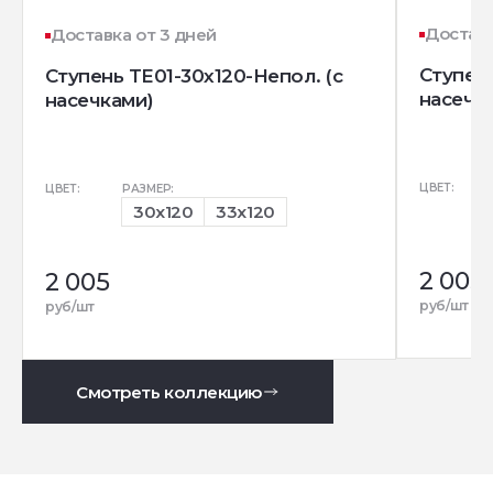
Доставк
Доставка от 3 дней
Ступень
Ступень TE01-30x120-Непол. (с
насечк
насечками)
ЦВЕТ:
ЦВЕТ:
РАЗМЕР:
30x120
33x120
2 005
2 005
руб/шт
руб/шт
Смотреть коллекцию