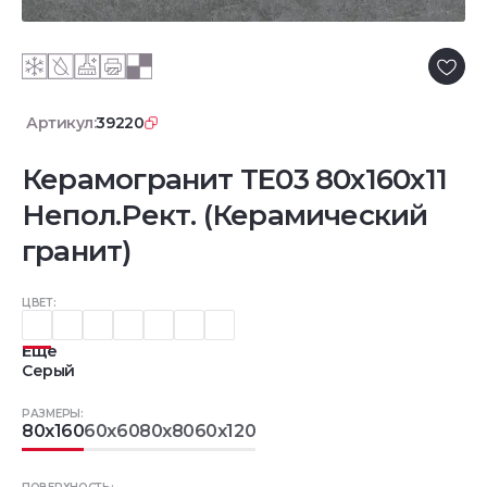
Артикул:
39220
Керамогранит TE03 80x160x11
Непол.Рект. (Керамический
гранит)
ЦВЕТ:
Еще
Серый
РАЗМЕРЫ:
80x160
60x60
80x80
60x120