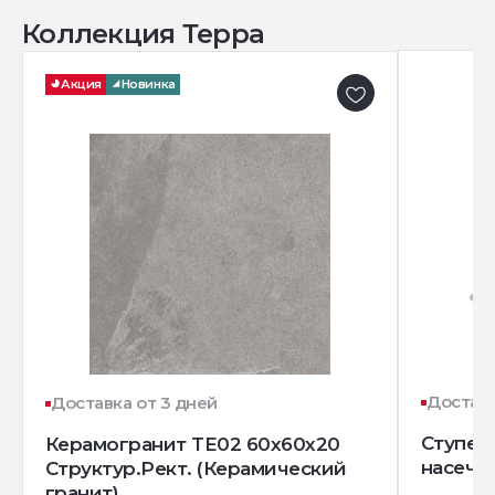
Коллекция Терра
Акция
Новинка
Доставк
Доставка от 3 дней
Ступень
Керамогранит TE02 60x60x20
насечк
Структур.Рект. (Керамический
гранит)