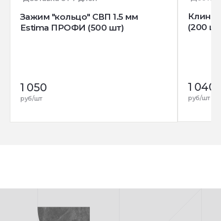
Клин д
Зажим "кольцо" СВП 1.5 мм
(200 шт
Estima ПРОФИ (500 шт)
1 040
1 050
руб/шт
руб/шт