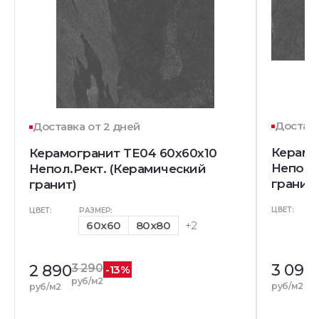
Доставк
Доставка от 2 дней
Керамо
Керамогранит TE04 60x60x10
Непол.
Непол.Рект. (Керамический
гранит)
гранит)
ЦВЕТ:
ЦВЕТ:
РАЗМЕР:
60x60
80x80
+2
3 090
2 890
3 290
-13%
р
руб/м2
руб/м2
руб/м2