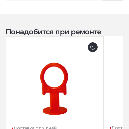
Понадобится при ремонте
Доставк
Доставка от 7 дней