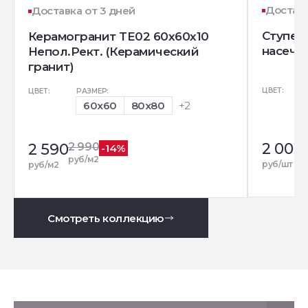
Доставк
Доставка от 3 дней
Ступень
Керамогранит TE02 60x60x10
насечк
Непол.Рект. (Керамический
гранит)
ЦВЕТ:
ЦВЕТ:
РАЗМЕР:
60x60
80x80
+2
2 005
2 590
2 990
-14%
руб/м2
руб/шт
руб/м2
Смотреть коллекцию