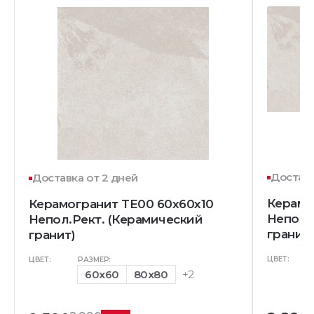
Доставк
Доставка от 2 дней
Керамо
Керамогранит TE00 60x60x10
Непол.
Непол.Рект. (Керамический
гранит)
гранит)
ЦВЕТ:
ЦВЕТ:
РАЗМЕР:
60x60
80x80
+2