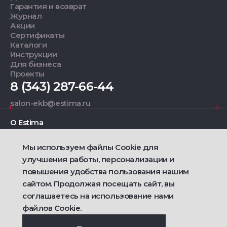
Гарантия и возврат
Журнал
Акции
Сертификаты
Каталоги
Инструкции
Для бизнеса
Проекты
8 (343) 287-66-44
salon-ekb@estima.ru
О Estima
Мы используем файлы Cookie для
Дизайнерам
улучшения работы, персонализации и
повышения удобства пользования нашим
Фирменные салоны
сайтом. Продолжая посещать сайт, вы
соглашаетесь на использование нами
2021 — 2026 © Estima
файлов Cookie.
Политика конфиденциальности
Договор публичной оферты о продаже товаров