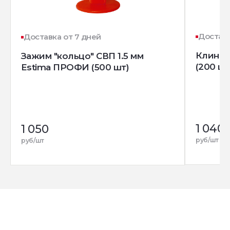
Доставк
Доставка от 7 дней
Клин д
Зажим "кольцо" СВП 1.5 мм
(200 шт
Estima ПРОФИ (500 шт)
1 040
1 050
руб/шт
руб/шт