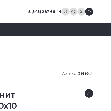
8 (343) 287-66-44
Артикул:
39296
нит
0x10