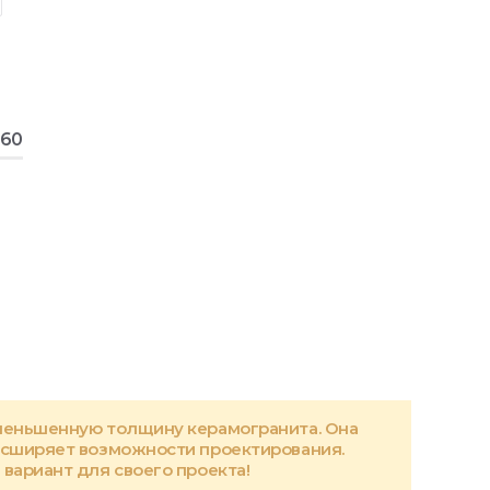
160
меньшенную толщину керамогранита. Она
асширяет возможности проектирования.
вариант для своего проекта!