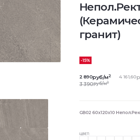
Непол.Рект
(Керамиче
гранит)
-15%
2
2 890
4 161,60
руб/м
р
2
руб/м
3 390
GB02 60x120x10 Непол.Рек
ЦВЕТ: