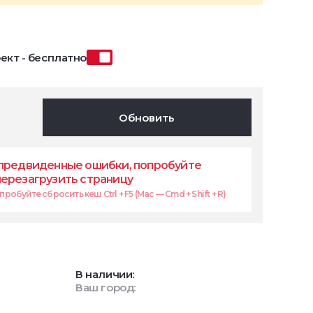
ект - бесплатно
Обновить
предвиденные ошибки, попробуйте
перезагрузить страницу
робуйте сбросить кеш Ctrl + F5 (Mac — Cmd + Shift + R)
В наличии:
Ваш город: