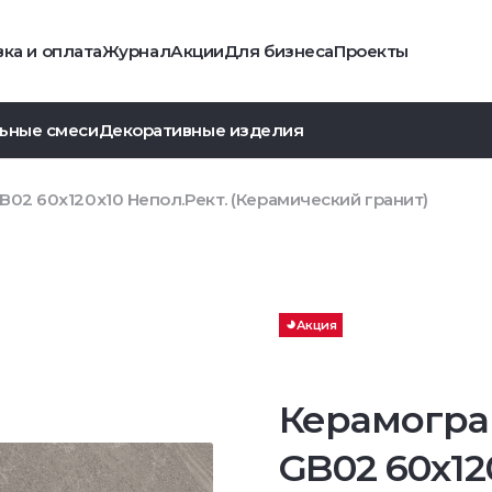
ка и оплата
Журнал
Акции
Для бизнеса
Проекты
ьные смеси
Декоративные изделия
02 60x120x10 Непол.Рект. (Керамический гранит)
Акция
Керамогра
GB02 60x12