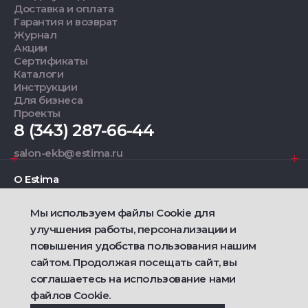
Доставка и оплата
Гарантия и возврат
Журнал
Акции
Сертификаты
Каталоги
Инструкции
Для бизнеса
Проекты
8 (343) 287-66-44
salon-ekb@estima.ru
О Estima
Мы используем файлы Cookie для
Дизайнерам
улучшения работы, персонализации и
повышения удобства пользования нашим
Фирменные салоны
сайтом. Продолжая посещать сайт, вы
соглашаетесь на использование нами
2021 — 2026 © Estima
файлов Cookie.
Политика конфиденциальности