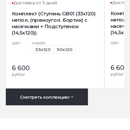
Доставк
Доставка от 3 дней
Комплек
Комплект (Ступень GB01 (33x120)
непол. 
непол. (прямоугол. бортик) с
насечк
насечками + Подступенок
(14,5x12
(14,5x120))
ЦВЕТ:
ЦВЕТ:
РАЗМЕР:
33x120
30x120
6 600
6 600
руб/шт
руб/шт
Смотреть коллекцию