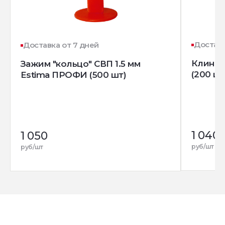
Доставк
Доставка от 7 дней
Клин д
Зажим "кольцо" СВП 1.5 мм
(200 шт
Estima ПРОФИ (500 шт)
1 040
1 050
руб/шт
руб/шт