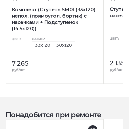
Ступень
Комплект (Ступень SM01 (33x120)
насечк
непол. (прямоугол. бортик) с
насечками + Подступенок
(14,5x120))
ЦВЕТ:
ЦВЕТ:
РАЗМЕР:
33x120
30x120
2 135
7 265
руб/шт
руб/шт
Понадобится при ремонте