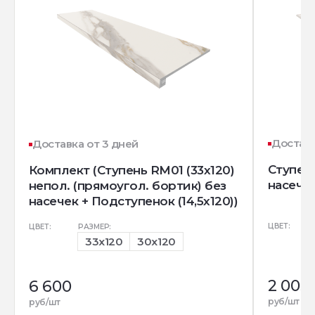
Доставк
Доставка от 3 дней
Ступень
Комплект (Ступень RM01 (33x120)
насечк
непол. (прямоугол. бортик) без
насечек + Подступенок (14,5x120))
ЦВЕТ:
ЦВЕТ:
РАЗМЕР:
33x120
30x120
2 005
6 600
руб/шт
руб/шт