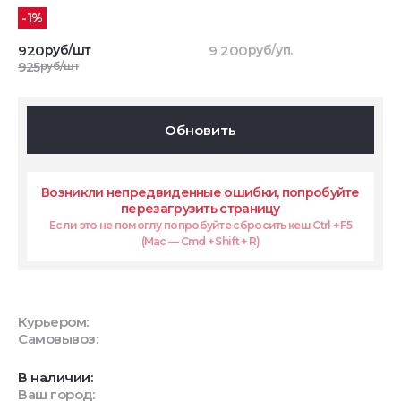
-1%
920
руб/шт
9 200
руб/уп.
925
руб/шт
Обновить
Возникли непредвиденные ошибки, попробуйте
перезагрузить страницу
Если это не помоглу попробуйте сбросить кеш Ctrl + F5
(Mac — Cmd + Shift + R)
Курьером:
Самовывоз:
В наличии:
Ваш город: