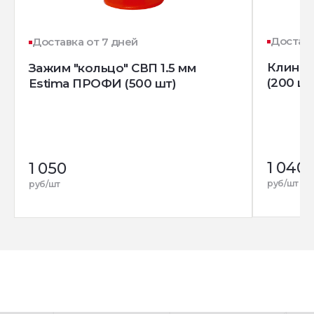
Доставк
Доставка от 7 дней
Клин д
Зажим "кольцо" СВП 1.5 мм
(200 шт
Estima ПРОФИ (500 шт)
1 040
1 050
руб/шт
руб/шт