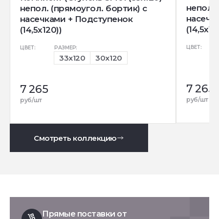
непол. 
непол. (прямоугол. бортик) с
насечк
насечками + Подступенок
(14,5x12
(14,5x120))
ЦВЕТ:
ЦВЕТ:
РАЗМЕР:
33x120
30x120
7 265
7 265
руб/шт
руб/шт
Смотреть коллекцию
Прямые поставки от