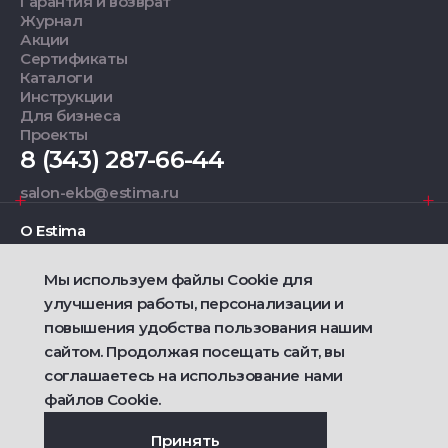
Гарантия и возврат
Журнал
Акции
Сертификаты
Каталоги
Инструкции
Для бизнеса
Проекты
8 (343) 287-66-44
salon-ekb@estima.ru
О Estima
Мы используем файлы Cookie для
Дизайнерам
улучшения работы, персонализации и
повышения удобства пользования нашим
Фирменные салоны
сайтом. Продолжая посещать сайт, вы
соглашаетесь на использование нами
2021 — 2026 © Estima
файлов Cookie.
Политика конфиденциальности
Договор публичной оферты о продаже товаров
Сделано
Ametist IT
Принять