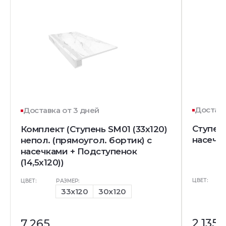
Доставк
Доставка от 3 дней
Ступень
Комплект (Ступень SM01 (33x120)
насечк
непол. (прямоугол. бортик) с
насечками + Подступенок
(14,5x120))
ЦВЕТ:
ЦВЕТ:
РАЗМЕР:
33x120
30x120
2 135
7 265