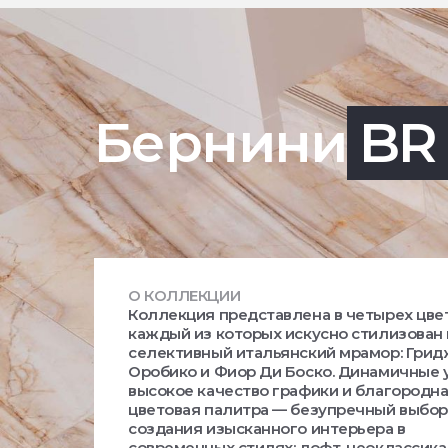
Бернини
BR
О КОЛЛЕКЦИИ
Коллекция представлена в четырех цвет
каждый из которых искусно стилизован
селективный итальянский мрамор: Гри
Оробико и Фиор Ди Боско. Динамичные 
высокое качество графики и благородн
цветовая палитра — безупречный выбор
создания изысканного интерьера в
современных стилях: лофт, неоклассика