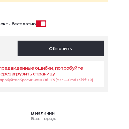
ект - бесплатно
Обновить
предвиденные ошибки, попробуйте
перезагрузить страницу
робуйте сбросить кеш Ctrl + F5 (Mac — Cmd + Shift + R)
В наличии:
Ваш город: