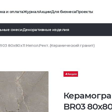
ка и оплата
Журнал
Акции
Для бизнеса
Проекты
ьные смеси
Декоративные изделия
03 80x80x11 Непол.Рект. (Керамический гранит)
Акция
Керамогра
BR03 80x80