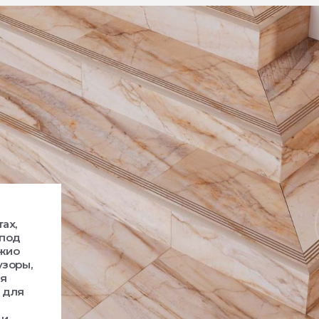
ах,
 под
джио
узоры,
ая
 для
 и