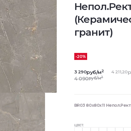
Непол.Рект
(Керамиче
гранит)
-20%
2
3 290
4 211,20
руб/м
р
2
руб/м
4 090
BR03 80x80x11 Непол.Рект
ЦВЕТ: