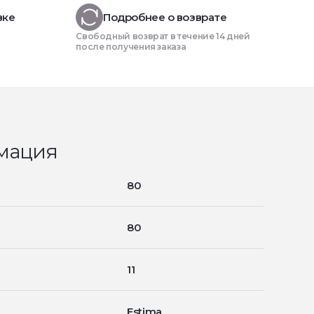
вке
Подробнее о возврате
Свободный возврат в течение 14 дней
после получения заказа
мация
80
80
11
Estima