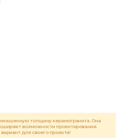
меньшенную толщину керамогранита. Она
асширяет возможности проектирования.
вариант для своего проекта!