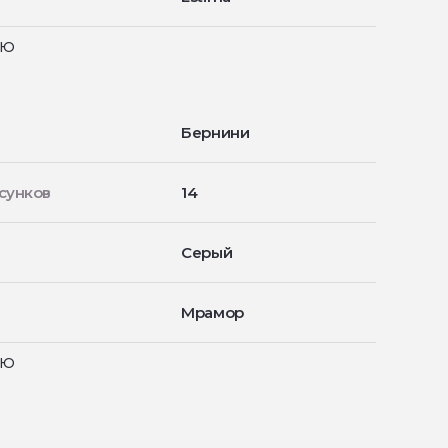
ью
Бернини
сунков
14
Серый
Мрамор
ью