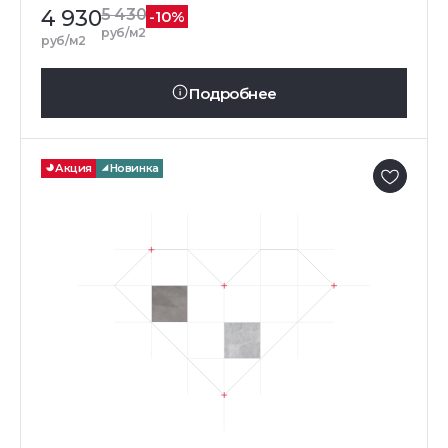
4 930
5 430
-10%
руб/м2
руб/м2
Подробнее
Акция
Новинка