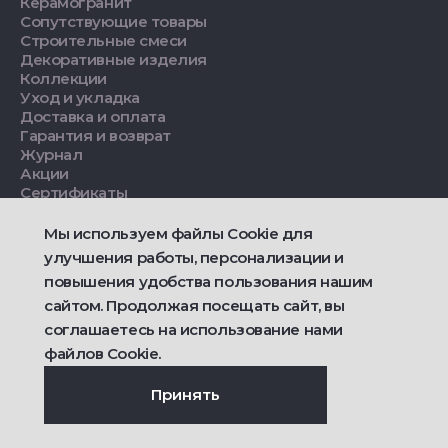
Керамогранит
Сопутствующие товары
Строительные смеси
Декоративные изделия
Коллекции
Уход и укладка
Доставка и оплата
Гарантия и возврат
Журнал
Акции
Сертификаты
Каталоги
Инструкции
Мы используем файлы Cookie для
Для бизнеса
улучшения работы, персонализации и
Проекты
повышения удобства пользования нашим
8 (343) 287-66-44
сайтом. Продолжая посещать сайт, вы
salon-ekb@estima.ru
соглашаетесь на использование нами
файлов Cookie.
О Estima
Принять
Дизайнерам